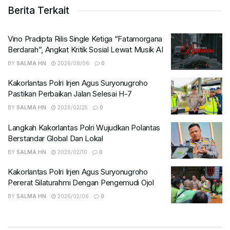
Berita Terkait
Vino Pradipta Rilis Single Ketiga “Fatamorgana
Berdarah”, Angkat Kritik Sosial Lewat Musik AI
BY
SALMA HN
2026/08/06
0
Kakorlantas Polri Irjen Agus Suryonugroho
Pastikan Perbaikan Jalan Selesai H-7
BY
SALMA HN
2026/02/25
0
Langkah Kakorlantas Polri Wujudkan Polantas
Berstandar Global Dan Lokal
BY
SALMA HN
2026/02/10
0
Kakorlantas Polri Irjen Agus Suryonugroho
Pererat Silaturahmi Dengan Pengemudi Ojol
BY
SALMA HN
2026/02/06
0