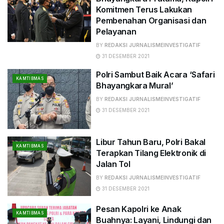
Komitmen Terus Lakukan
Pembenahan Organisasi dan
Pelayanan
BY
REDAKSI JURNALISMEINVESTIGATIF
31 DESEMBER 2021
Polri Sambut Baik Acara ‘Safari
KAMTIBMAS
Bhayangkara Mural’
BY
REDAKSI JURNALISMEINVESTIGATIF
31 DESEMBER 2021
Libur Tahun Baru, Polri Bakal
KAMTIBMAS
Terapkan Tilang Elektronik di
Jalan Tol
BY
REDAKSI JURNALISMEINVESTIGATIF
31 DESEMBER 2021
Pesan Kapolri ke Anak
KAMTIBMAS
Buahnya: Layani, Lindungi dan