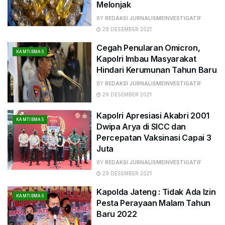
Melonjak
BY
REDAKSI JURNALISMEINVESTIGATIF
29 DESEMBER 2021
Cegah Penularan Omicron,
KAMTIBMAS
Kapolri Imbau Masyarakat
Hindari Kerumunan Tahun Baru
BY
REDAKSI JURNALISMEINVESTIGATIF
29 DESEMBER 2021
Kapolri Apresiasi Akabri 2001
KAMTIBMAS
Dwipa Arya di SICC dan
Percepatan Vaksinasi Capai 3
Juta
BY
REDAKSI JURNALISMEINVESTIGATIF
29 DESEMBER 2021
Kapolda Jateng : Tidak Ada Izin
KAMTIBMAS
Pesta Perayaan Malam Tahun
Baru 2022