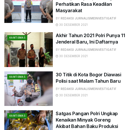
Perhatikan Rasa Keadilan
Masyarakat
BY
REDAKSI JURNALISMEINVESTIGATIF
30 DESEMBER 2021
Akhir Tahun 2021 Polri Punya 11
KAMTIBMAS
Jenderal Baru, Ini Daftarnya
BY
REDAKSI JURNALISMEINVESTIGATIF
30 DESEMBER 2021
30 Titik di Kota Bogor Diawasi
KAMTIBMAS
Polisi saat Malam Tahun Baru
BY
REDAKSI JURNALISMEINVESTIGATIF
30 DESEMBER 2021
Satgas Pangan Polri Ungkap
KAMTIBMAS
Kenaikan Minyak Goreng
Akibat Bahan Baku Produksi