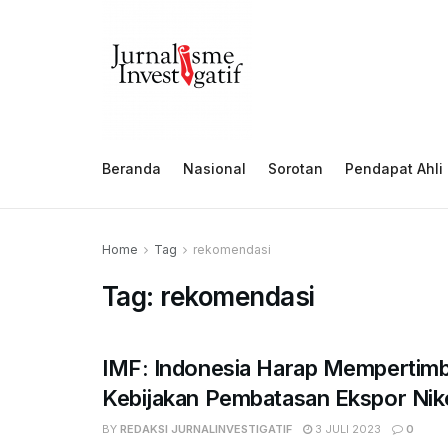
Beranda
Nasional
Sorotan
Pendapat Ahli
Home
Tag
rekomendasi
Tag:
rekomendasi
IMF: Indonesia Harap Mempertim
Kebijakan Pembatasan Ekspor Nik
BY
REDAKSI JURNALINVESTIGATIF
3 JULI 2023
0