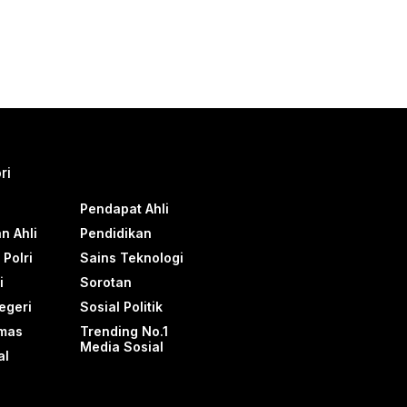
ri
Pendapat Ahli
n Ahli
Pendidikan
Polri
Sains Teknologi
i
Sorotan
egeri
Sosial Politik
mas
Trending No.1
Media Sosial
al