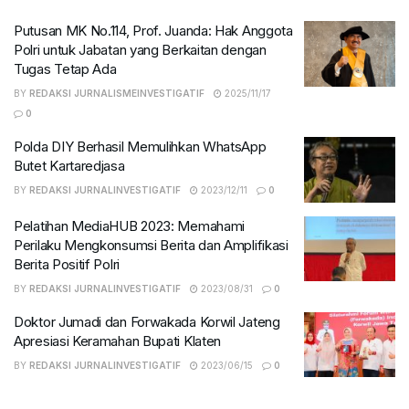
Putusan MK No.114, Prof. Juanda: Hak Anggota
Polri untuk Jabatan yang Berkaitan dengan
Tugas Tetap Ada
BY
REDAKSI JURNALISMEINVESTIGATIF
2025/11/17
0
Polda DIY Berhasil Memulihkan WhatsApp
Butet Kartaredjasa
BY
REDAKSI JURNALINVESTIGATIF
2023/12/11
0
Pelatihan MediaHUB 2023: Memahami
Perilaku Mengkonsumsi Berita dan Amplifikasi
Berita Positif Polri
BY
REDAKSI JURNALINVESTIGATIF
2023/08/31
0
Doktor Jumadi dan Forwakada Korwil Jateng
Apresiasi Keramahan Bupati Klaten
BY
REDAKSI JURNALINVESTIGATIF
2023/06/15
0