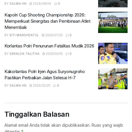
BY
SALMA HN
2026/08/06
0
Kapolri Cup Shooting Championship 2026:
Memperkuat Sinergitas dan Pembinaan Atlet
Menembak
BY
SITI MARDHEATUL
2026/07/25
0
Korlantas Polri Penurunan Fatalitas Mudik 2026
BY
GERALDA TALITHA
2026/03/15
0
Kakorlantas Polri Irjen Agus Suryonugroho
Pastikan Perbaikan Jalan Selesai H-7
BY
SALMA HN
2026/02/25
0
Tinggalkan Balasan
Alamat email Anda tidak akan dipublikasikan.
Ruas yang wajib
*
ditandai