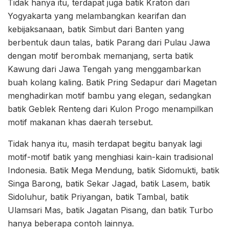
Tidak hanya itu, terdapat juga batik Kraton dari
Yogyakarta yang melambangkan kearifan dan
kebijaksanaan, batik Simbut dari Banten yang
berbentuk daun talas, batik Parang dari Pulau Jawa
dengan motif berombak memanjang, serta batik
Kawung dari Jawa Tengah yang menggambarkan
buah kolang kaling. Batik Pring Sedapur dari Magetan
menghadirkan motif bambu yang elegan, sedangkan
batik Geblek Renteng dari Kulon Progo menampilkan
motif makanan khas daerah tersebut.
Tidak hanya itu, masih terdapat begitu banyak lagi
motif-motif batik yang menghiasi kain-kain tradisional
Indonesia. Batik Mega Mendung, batik Sidomukti, batik
Singa Barong, batik Sekar Jagad, batik Lasem, batik
Sidoluhur, batik Priyangan, batik Tambal, batik
Ulamsari Mas, batik Jagatan Pisang, dan batik Turbo
hanya beberapa contoh lainnya.