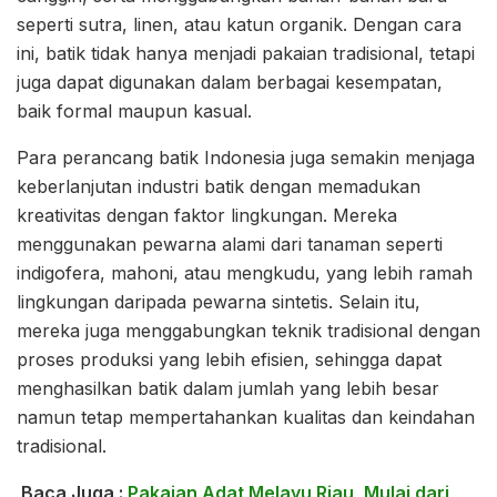
seperti sutra, linen, atau katun organik. Dengan cara
ini, batik tidak hanya menjadi pakaian tradisional, tetapi
juga dapat digunakan dalam berbagai kesempatan,
baik formal maupun kasual.
Para perancang batik Indonesia juga semakin menjaga
keberlanjutan industri batik dengan memadukan
kreativitas dengan faktor lingkungan. Mereka
menggunakan pewarna alami dari tanaman seperti
indigofera, mahoni, atau mengkudu, yang lebih ramah
lingkungan daripada pewarna sintetis. Selain itu,
mereka juga menggabungkan teknik tradisional dengan
proses produksi yang lebih efisien, sehingga dapat
menghasilkan batik dalam jumlah yang lebih besar
namun tetap mempertahankan kualitas dan keindahan
tradisional.
Baca Juga :
Pakaian Adat Melayu Riau, Mulai dari