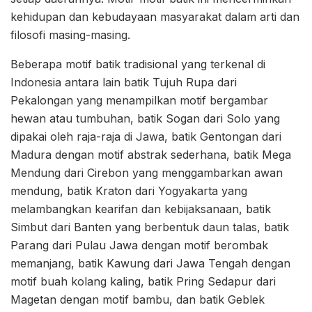
kehidupan dan kebudayaan masyarakat dalam arti dan
filosofi masing-masing.
Beberapa motif batik tradisional yang terkenal di
Indonesia antara lain batik Tujuh Rupa dari
Pekalongan yang menampilkan motif bergambar
hewan atau tumbuhan, batik Sogan dari Solo yang
dipakai oleh raja-raja di Jawa, batik Gentongan dari
Madura dengan motif abstrak sederhana, batik Mega
Mendung dari Cirebon yang menggambarkan awan
mendung, batik Kraton dari Yogyakarta yang
melambangkan kearifan dan kebijaksanaan, batik
Simbut dari Banten yang berbentuk daun talas, batik
Parang dari Pulau Jawa dengan motif berombak
memanjang, batik Kawung dari Jawa Tengah dengan
motif buah kolang kaling, batik Pring Sedapur dari
Magetan dengan motif bambu, dan batik Geblek