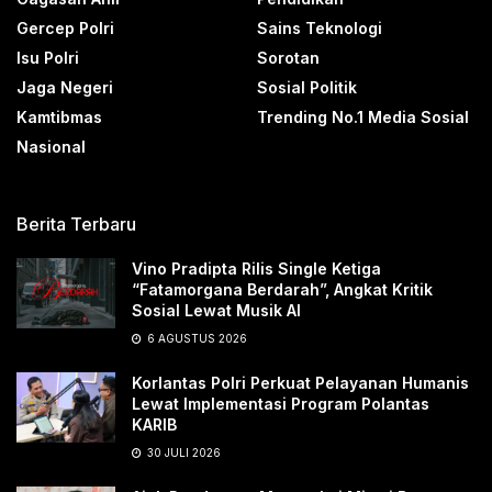
Gercep Polri
Sains Teknologi
Isu Polri
Sorotan
Jaga Negeri
Sosial Politik
Kamtibmas
Trending No.1 Media Sosial
Nasional
Berita Terbaru
Vino Pradipta Rilis Single Ketiga
“Fatamorgana Berdarah”, Angkat Kritik
Sosial Lewat Musik AI
6 AGUSTUS 2026
Korlantas Polri Perkuat Pelayanan Humanis
Lewat Implementasi Program Polantas
KARIB
30 JULI 2026