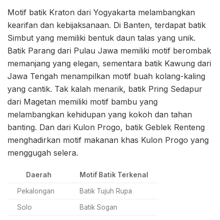
Motif batik Kraton dari Yogyakarta melambangkan
kearifan dan kebijaksanaan. Di Banten, terdapat batik
Simbut yang memiliki bentuk daun talas yang unik.
Batik Parang dari Pulau Jawa memiliki motif berombak
memanjang yang elegan, sementara batik Kawung dari
Jawa Tengah menampilkan motif buah kolang-kaling
yang cantik. Tak kalah menarik, batik Pring Sedapur
dari Magetan memiliki motif bambu yang
melambangkan kehidupan yang kokoh dan tahan
banting. Dan dari Kulon Progo, batik Geblek Renteng
menghadirkan motif makanan khas Kulon Progo yang
menggugah selera.
Daerah
Motif Batik Terkenal
Pekalongan
Batik Tujuh Rupa
Solo
Batik Sogan