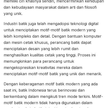
memiliki ciri khasnya sendiri, mencerminkan kehidupan
dan kebudayaan masyarakat dalam arti dan filosofi
yang unik.
Industri batik juga telah mengadopsi teknologi digital
untuk menciptakan motif-motif batik modern yang
lebih kompleks dan detail. Dengan bantuan komputer
dan mesin cetak khusus, perancang batik dapat
menciptakan desain yang lebih rumit dan
menghasilkan kualitas cetak yang tinggi. Proses ini
memungkinkan para perancang untuk
mengekspresikan kreativitas mereka dalam
menciptakan motif-motif batik yang unik dan menarik.
Dengan keberagaman motif batik modern yang ada
saat ini, batik Indonesia terus berinovasi dan
berkembang dalam mengikuti tren mode terkini. Motif-
motif batik modern tidak hanya digunakan dalam