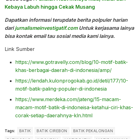
Kebaya Labuh hingga Cekak Musang
Dapatkan informasi terupdate berita polpuler harian
dari
jurnalismeinvestigatif.com
Untuk kerjasama lainya
bisa kontak email tau sosial media kami lainya.
Link Sumber
https://www.gotravelly.com/blog/10-motif-batik-
khas-berbagai-daerah-di-indonesia/amp/
https://lendah.kulonprogokab.go.id/detil/177/10-
motif-batik-paling-populer-di-indonesia
https://www.merdeka.com/jateng/15-macam-
macam-motif-batik-di-indoneisa-ketahui-ciri-khas-
corak-setiap-daerahnya-kln.html
Tags:
BATIK
BATIK CIREBON
BATIK PEKALONGAN