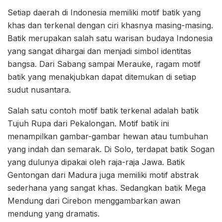
Setiap daerah di Indonesia memiliki motif batik yang
khas dan terkenal dengan ciri khasnya masing-masing.
Batik merupakan salah satu warisan budaya Indonesia
yang sangat dihargai dan menjadi simbol identitas
bangsa. Dari Sabang sampai Merauke, ragam motif
batik yang menakjubkan dapat ditemukan di setiap
sudut nusantara.
Salah satu contoh motif batik terkenal adalah batik
Tujuh Rupa dari Pekalongan. Motif batik ini
menampilkan gambar-gambar hewan atau tumbuhan
yang indah dan semarak. Di Solo, terdapat batik Sogan
yang dulunya dipakai oleh raja-raja Jawa. Batik
Gentongan dari Madura juga memiliki motif abstrak
sederhana yang sangat khas. Sedangkan batik Mega
Mendung dari Cirebon menggambarkan awan
mendung yang dramatis.