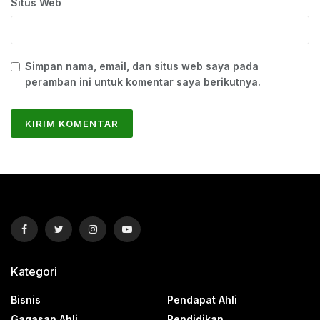
Situs Web
Simpan nama, email, dan situs web saya pada
peramban ini untuk komentar saya berikutnya.
Kategori
Bisnis
Pendapat Ahli
Gagasan Ahli
Pendidikan