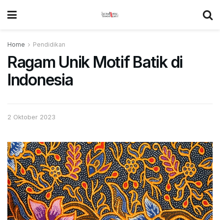
Home
Pendidikan
Ragam Unik Motif Batik di
Indonesia
2 Oktober 2023