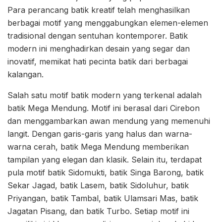
Para perancang batik kreatif telah menghasilkan
berbagai motif yang menggabungkan elemen-elemen
tradisional dengan sentuhan kontemporer. Batik
modern ini menghadirkan desain yang segar dan
inovatif, memikat hati pecinta batik dari berbagai
kalangan.
Salah satu motif batik modern yang terkenal adalah
batik Mega Mendung. Motif ini berasal dari Cirebon
dan menggambarkan awan mendung yang memenuhi
langit. Dengan garis-garis yang halus dan warna-
warna cerah, batik Mega Mendung memberikan
tampilan yang elegan dan klasik. Selain itu, terdapat
pula motif batik Sidomukti, batik Singa Barong, batik
Sekar Jagad, batik Lasem, batik Sidoluhur, batik
Priyangan, batik Tambal, batik Ulamsari Mas, batik
Jagatan Pisang, dan batik Turbo. Setiap motif ini