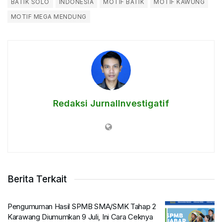
BATIK SOLO
INDONESIA
MOTIF BATIK
MOTIF KAWUNG
MOTIF MEGA MENDUNG
Redaksi JurnalInvestigatif
Berita Terkait
Pengumuman Hasil SPMB SMA/SMK Tahap 2
Karawang Diumumkan 9 Juli, Ini Cara Ceknya