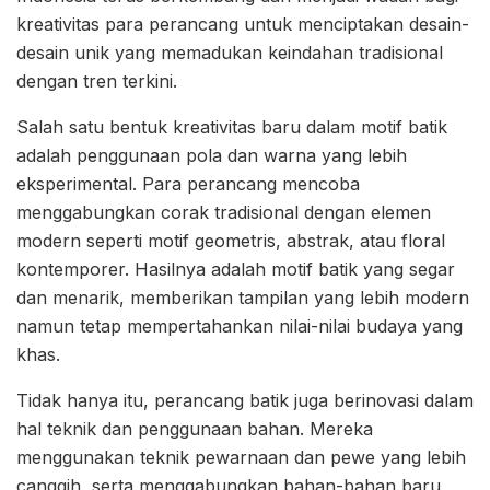
kreativitas para perancang untuk menciptakan desain-
desain unik yang memadukan keindahan tradisional
dengan tren terkini.
Salah satu bentuk kreativitas baru dalam motif batik
adalah penggunaan pola dan warna yang lebih
eksperimental. Para perancang mencoba
menggabungkan corak tradisional dengan elemen
modern seperti motif geometris, abstrak, atau floral
kontemporer. Hasilnya adalah motif batik yang segar
dan menarik, memberikan tampilan yang lebih modern
namun tetap mempertahankan nilai-nilai budaya yang
khas.
Tidak hanya itu, perancang batik juga berinovasi dalam
hal teknik dan penggunaan bahan. Mereka
menggunakan teknik pewarnaan dan pewe yang lebih
canggih, serta menggabungkan bahan-bahan baru