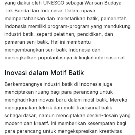
yang diakui oleh UNESCO sebagai Warisan Budaya
Tak Benda dari Indonesia. Dalam upaya
mempertahankan dan melestarikan batik, pemerintah
Indonesia memiliki program-program yang mendukung
industri batik, seperti pelatihan, pendidikan, dan
pameran seni batik. Hal ini membantu
mengembangkan seni batik Indonesia dan
meningkatkan popularitasnya di tingkat internasional.
Inovasi dalam Motif Batik
Berkembangnya industri batik di Indonesia juga
menciptakan ruang bagi para perancang untuk
menghadirkan inovasi baru dalam motif batik. Mereka
menggunakan teknik dan motif tradisional batik
sebagai dasar, namun menciptakan desain-desain yang
modern dan kreatif. Ini memberikan kesempatan bagi
para perancang untuk mengekspresikan kreativitas