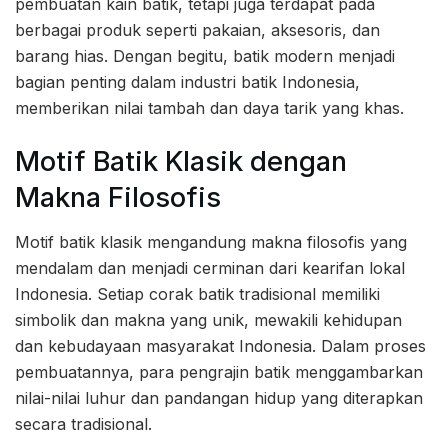
pembuatan kain batik, tetapi juga terdapat pada
berbagai produk seperti pakaian, aksesoris, dan
barang hias. Dengan begitu, batik modern menjadi
bagian penting dalam industri batik Indonesia,
memberikan nilai tambah dan daya tarik yang khas.
Motif Batik Klasik dengan
Makna Filosofis
Motif batik klasik mengandung makna filosofis yang
mendalam dan menjadi cerminan dari kearifan lokal
Indonesia. Setiap corak batik tradisional memiliki
simbolik dan makna yang unik, mewakili kehidupan
dan kebudayaan masyarakat Indonesia. Dalam proses
pembuatannya, para pengrajin batik menggambarkan
nilai-nilai luhur dan pandangan hidup yang diterapkan
secara tradisional.