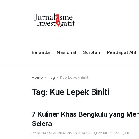
Beranda
Nasional
Sorotan
Pendapat Ahli
Home
Tag
Kue Lepek Biniti
Tag:
Kue Lepek Biniti
7 Kuliner Khas Bengkulu yang M
Selera
BY
REDAKSI JURNALINVESTIGATIF
22 MEI 2023
0