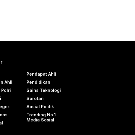
ri
Pendapat Ahli
n Ahli
Pendidikan
Polri
Sains Teknologi
i
Sorotan
egeri
Sosial Politik
mas
Trending No.1
Media Sosial
al