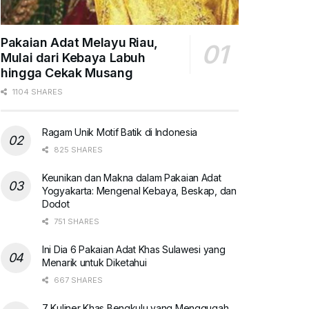
Pakaian Adat Melayu Riau,
Mulai dari Kebaya Labuh
hingga Cekak Musang
1104 SHARES
Ragam Unik Motif Batik di Indonesia
825 SHARES
Keunikan dan Makna dalam Pakaian Adat
Yogyakarta: Mengenal Kebaya, Beskap, dan
Dodot
751 SHARES
Ini Dia 6 Pakaian Adat Khas Sulawesi yang
Menarik untuk Diketahui
667 SHARES
7 Kuliner Khas Bengkulu yang Menggugah