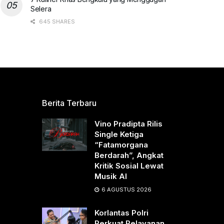
Selera
645 SHARES
Berita Terbaru
Vino Pradipta Rilis
Single Ketiga
“Fatamorgana
Berdarah”, Angkat
Kritik Sosial Lewat
Musik AI
6 AGUSTUS 2026
Korlantas Polri
Perkuat Pelayanan