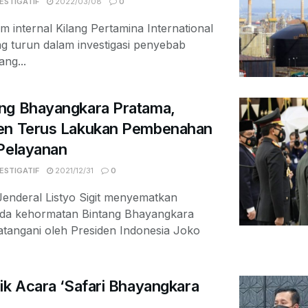
ESTIGATIF
2022/03/08
0
im internal Kilang Pertamina International
g turun dalam investigasi penyebab
ang...
ng Bhayangkara Pratama,
men Terus Lakukan Pembenahan
 Pelayanan
ESTIGATIF
2021/12/31
0
enderal Listyo Sigit menyematkan
da kehormatan Bintang Bhayangkara
atangani oleh Presiden Indonesia Joko
ik Acara ‘Safari Bhayangkara