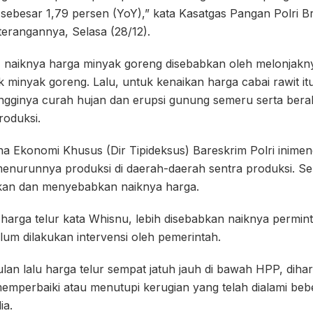
ni sebesar 1,79 persen (YoY),” kata Kasatgas Pangan Polri B
rangannya, Selasa (28/12).
 naiknya harga minyak goreng disebabkan oleh melonjak
 minyak goreng. Lalu, untuk kenaikan harga cabai rawit i
tingginya curah hujan dan erupsi gunung semeru serta ber
roduksi.
na Ekonomi Khusus (Dir Tipideksus) Bareskrim Polri inime
menurunnya produksi di daerah-daerah sentra produksi. 
kan dan menyebabkan naiknya harga.
harga telur kata Whisnu, lebih disebabkan naiknya permi
lum dilakukan intervensi oleh pemerintah.
an lalu harga telur sempat jatuh jauh di bawah HPP, diha
memperbaiki atau menutupi kerugian yang telah dialami be
ia.