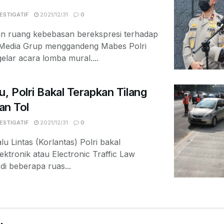
ESTIGATIF
2021/12/31
0
n ruang kebebasan berekspresi terhadap
Media Grup menggandeng Mabes Polri
lar acara lomba mural....
u, Polri Bakal Terapkan Tilang
lan Tol
ESTIGATIF
2021/12/31
0
 Lintas (Korlantas) Polri bakal
ektronik atau Electronic Traffic Law
i beberapa ruas...