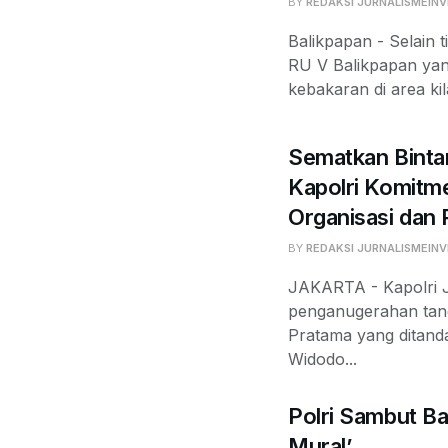
BY
REDAKSI JURNALISMEINV
Balikpapan - Selain t
RU V Balikpapan yan
kebakaran di area kil
Sematkan Binta
Kapolri Komit
Organisasi dan
BY
REDAKSI JURNALISMEINV
JAKARTA - Kapolri J
penganugerahan tan
Pratama yang ditand
Widodo...
Polri Sambut Ba
Mural’