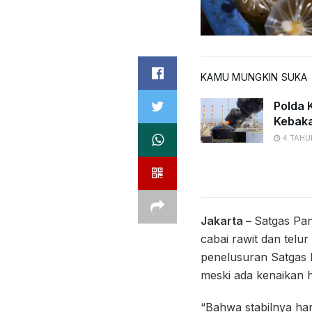
KAMU MUNGKIN SUKA
Polda K
Kebaka
4 TAHU
Jakarta –
Satgas Pan
cabai rawit dan telu
penelusuran Satgas P
meski ada kenaikan h
“Bahwa stabilnya ha