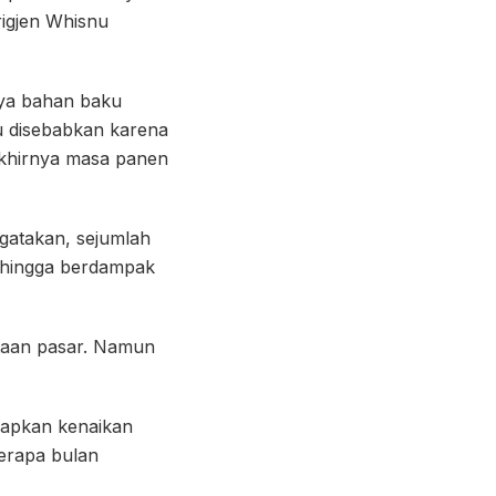
rigjen Whisnu
nya bahan baku
tu disebabkan karena
akhirnya masa panen
ngatakan, sejumlah
Sehingga berdampak
ntaan pasar. Namun
rapkan kenaikan
berapa bulan