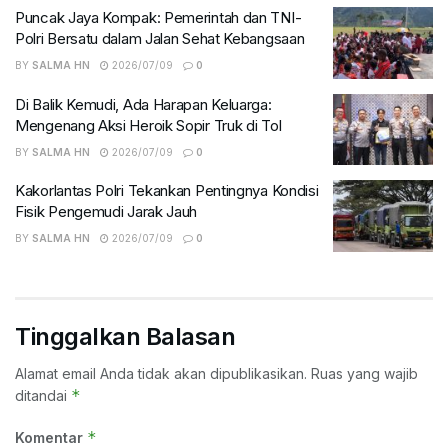
Puncak Jaya Kompak: Pemerintah dan TNI-
Polri Bersatu dalam Jalan Sehat Kebangsaan
BY
SALMA HN
2026/07/09
0
Di Balik Kemudi, Ada Harapan Keluarga:
Mengenang Aksi Heroik Sopir Truk di Tol
BY
SALMA HN
2026/07/09
0
Kakorlantas Polri Tekankan Pentingnya Kondisi
Fisik Pengemudi Jarak Jauh
BY
SALMA HN
2026/07/09
0
Tinggalkan Balasan
Alamat email Anda tidak akan dipublikasikan.
Ruas yang wajib
*
ditandai
*
Komentar