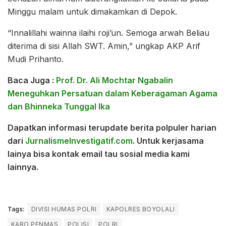
Minggu malam untuk dimakamkan di Depok.
“Innalillahi wainna ilaihi roji’un. Semoga arwah Beliau
diterima di sisi Allah SWT. Amin,” ungkap AKP Arif
Mudi Prihanto.
Baca Juga :
Prof. Dr. Ali Mochtar Ngabalin
Meneguhkan Persatuan dalam Keberagaman Agama
dan Bhinneka Tunggal Ika
Dapatkan informasi terupdate berita polpuler harian
dari
JurnalismeInvestigatif.com
. Untuk kerjasama
lainya bisa kontak email tau sosial media kami
lainnya.
Tags:
DIVISI HUMAS POLRI
KAPOLRES BOYOLALI
KARO PENMAS
POLISI
POLRI