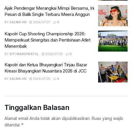
Ajak Pendengar Merangkai Mimpi Bersama, Ini
Pesan di Balik Single Terbaru Meera Anggun
BY
SALMA HN
2026/07/27
0
Kapolri Cup Shooting Championship 2026:
Memperkuat Sinergitas dan Pembinaan Atlet
Menembak
BY
SITI MARDHEATUL
2026/07/25
0
Kapolri dan Ketua Bhayangkari Tinjau Bazar
Kreasi Bhayangkari Nusantara 2026 di JCC
BY
SALMA HN
2026/07/25
0
Tinggalkan Balasan
Alamat email Anda tidak akan dipublikasikan.
Ruas yang wajib
*
ditandai