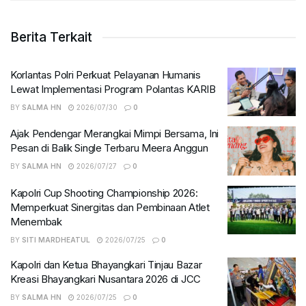
Berita Terkait
Korlantas Polri Perkuat Pelayanan Humanis
Lewat Implementasi Program Polantas KARIB
BY
SALMA HN
2026/07/30
0
Ajak Pendengar Merangkai Mimpi Bersama, Ini
Pesan di Balik Single Terbaru Meera Anggun
BY
SALMA HN
2026/07/27
0
Kapolri Cup Shooting Championship 2026:
Memperkuat Sinergitas dan Pembinaan Atlet
Menembak
BY
SITI MARDHEATUL
2026/07/25
0
Kapolri dan Ketua Bhayangkari Tinjau Bazar
Kreasi Bhayangkari Nusantara 2026 di JCC
BY
SALMA HN
2026/07/25
0