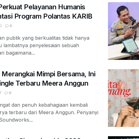
 Perkuat Pelayanan Humanis
tasi Program Polantas KARIB
0
0
 publik yang berkualitas tidak hanya
au lambatnya penyelesaian sebuah
ari bagaimana...
 Merangkai Mimpi Bersama, Ini
Single Terbaru Meera Anggun
7
0
ngat dan penuh kebahagiaan kembali
arya terbaru dari Meera Anggun. Penyanyi
 Soundworks...