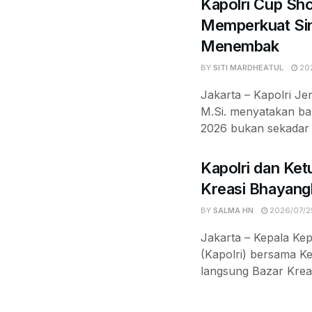
Kapolri Cup Sh
Memperkuat Sin
Menembak
BY
SITI MARDHEATUL
202
Jakarta – Kapolri Jen
M.Si. menyatakan b
2026 bukan sekadar k
Kapolri dan Ket
Kreasi Bhayang
BY
SALMA HN
2026/07/2
Jakarta – Kepala Kep
(Kapolri) bersama 
langsung Bazar Krea