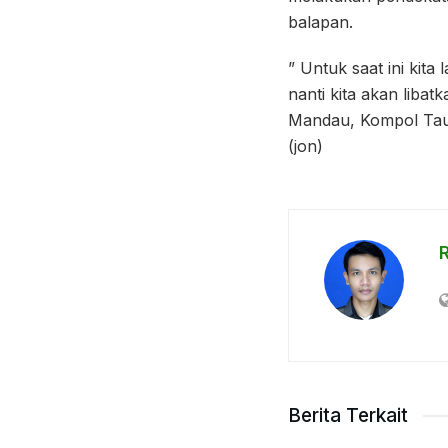
balapan.
” Untuk saat ini kit
nanti kita akan liba
Mandau, Kompol Tauf
(jon)
R
Berita Terkait