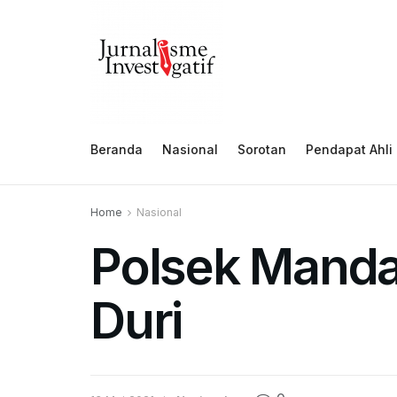
Beranda
Nasional
Sorotan
Pendapat Ahli
Home
Nasional
Polsek Mandau
Duri