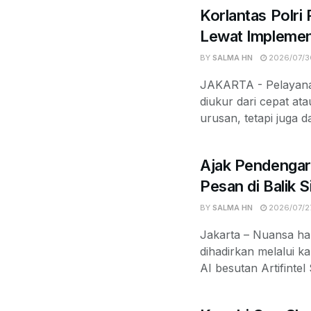
Korlantas Polri
Lewat Implemen
BY
SALMA HN
2026/07/3
JAKARTA - Pelayanan
diukur dari cepat at
urusan, tetapi juga d
Ajak Pendengar
Pesan di Balik 
BY
SALMA HN
2026/07/2
Jakarta – Nuansa ha
dihadirkan melalui k
AI besutan Artifintel