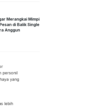
gar Merangkai Mimpi
Pesan di Balik Single
ra Anggun
or
 personil
ahaya yang
s lebih