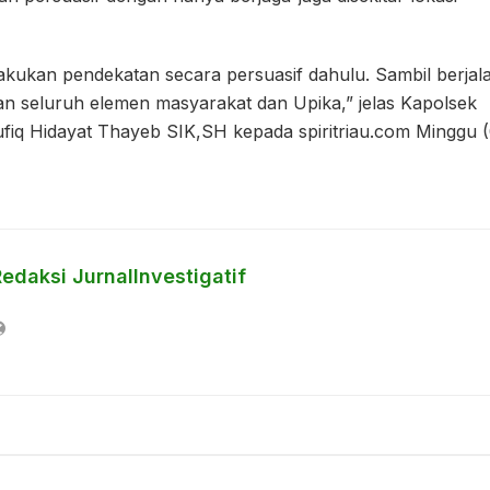
a lakukan pendekatan secara persuasif dahulu. Sambil berjal
tkan seluruh elemen masyarakat dan Upika,” jelas Kapolsek
iq Hidayat Thayeb SIK,SH kepada spiritriau.com Minggu 
edaksi JurnalInvestigatif