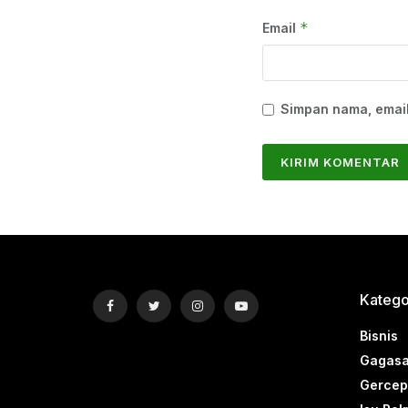
*
Email
Simpan nama, email
Katego
Bisnis
Gagasa
Gercep 