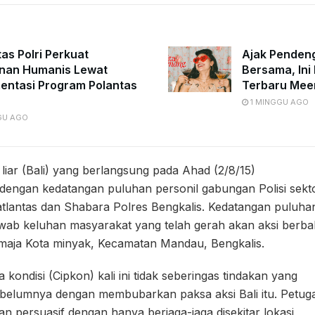
tas Polri Perkuat
Ajak Penden
nan Humanis Lewat
Bersama, Ini 
entasi Program Polantas
Terbaru Mee
1 MINGGU AGO
GU AGO
liar (Bali) yang berlangsung pada Ahad (2/8/15)
r dengan kedatangan puluhan personil gabungan Polisi sekt
tlantas dan Shabara Polres Bengkalis. Kedatangan puluhan
wab keluhan masyarakat yang telah gerah akan aksi berb
emaja Kota minyak, Kecamatan Mandau, Bengkalis.
kondisi (Cipkon) kali ini tidak seberingas tindakan yang
ebelumnya dengan membubarkan paksa aksi Bali itu. Petuga
 persuasif dengan hanya berjaga-jaga disekitar lokasi