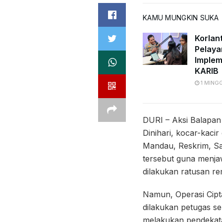
KAMU MUNGKIN SUKA
Korlan
Pelaya
Implem
KARIB
1 MING
DURI – Aksi Balapan 
Dinihari, kocar-kaci
Mandau, Reskrim, Sa
tersebut guna menja
dilakukan ratusan r
Namun, Operasi Cipta 
dilakukan petugas s
melakukan pendekatan