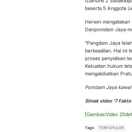
(Danunit 2 Satlakli
beserta 5 Anggota 
Herwin mengatakan
Danpomdam Jaya meng
“Pangdam Jaya tela
berkeadilan. Hal in
proses penyidikan t
Kekuatan hukum teta
mengakibatkan Pratu 
Pomdam Jaya kawal p
Simak video ‘7 Fakt
[Gambas:Video 20det
Tags:
TERPOPULER