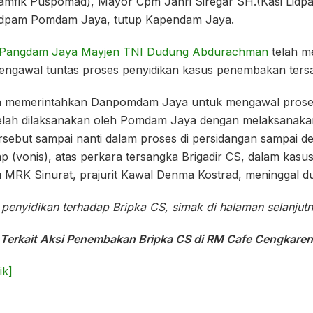
dpamfik Puspomad), Mayor Cpm Janri Siregar SH.(Kasi Li
Lidpam Pomdam Jaya, tutup Kapendam Jaya.
Pangdam Jaya Mayjen TNI Dudung Abdurachman
telah m
awal tuntas proses penyidikan kasus penembakan tersan
h memerintahkan Danpomdam Jaya untuk mengawal prose
i telah dilaksanakan oleh Pomdam Jaya dengan melaksana
ersebut sampai nanti dalam proses di persidangan sampai
p (vonis), atas perkara tersangka Brigadir CS, dalam ka
MRK Sinurat, prajurit Kawal Denma Kostrad, meninggal dun
enyidikan terhadap Bripka CS, simak di halaman selanjut
a Terkait Aksi Penembakan Bripka CS di RM Cafe Cengkaren
ik]