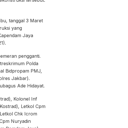
konstruksi tersebut.
bu, tanggal 3 Maret
ruksi yang
s Kapendam Jaya
1).
 pemeran pengganti.
Ditreskrimum Polda
inal Bidpropam PMJ,
lres Jakbar).
ubagus Ade Hidayat.
rad), Kolonel Inf
ostrad), Letkol Cpm
Letkol Chk Icrom
 Cpm Nuryadin