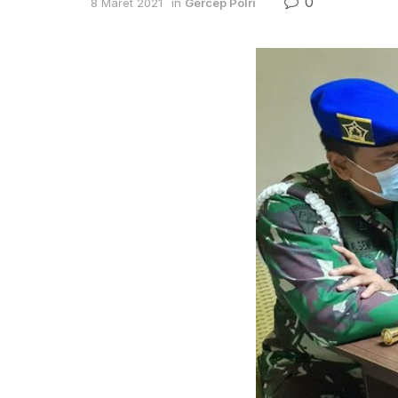
0
8 Maret 2021
in
Gercep Polri