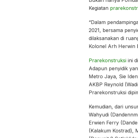
Bukan hanya Pomdam J
Kegiatan
prarekonst
“Dalam pendampingan
2021, bersama penyi
dilaksanakan di ruan
Kolonel Arh Herwin 
Prarekonstruksi
ini 
Adapun penyidik yang
Metro Jaya, Sie Ide
AKBP Reynold (Wadi
Prarekonstruksi dip
Kemudian, dari unsur
Wahyudi (Dandennma
Erwien Ferry (Dande
(Kalakum Kostrad),