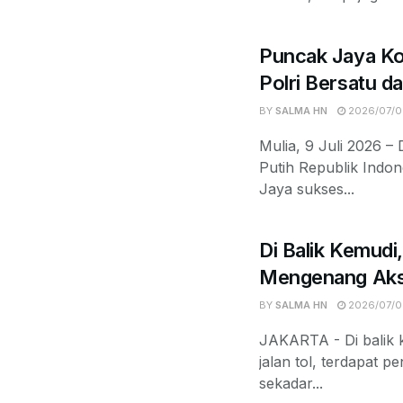
Puncak Jaya Ko
Polri Bersatu d
BY
SALMA HN
2026/07/0
Mulia, 9 Juli 2026 
Putih Republik Indo
Jaya sukses...
Di Balik Kemudi
Mengenang Aksi 
BY
SALMA HN
2026/07/0
JAKARTA - Di balik k
jalan tol, terdapat 
sekadar...