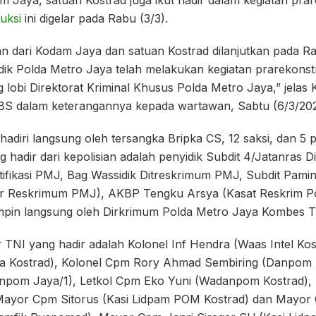
aya, satuan Kostrad juga ikut hadir dalam kegiatan prare
ruksi
ini digelar pada Rabu (3/3).
 dari Kodam Jaya dan satuan Kostrad dilanjutkan pada Ra
dik Polda Metro Jaya telah melakukan kegiatan prarekonst
g lobi Direktorat Kriminal Khusus Polda Metro Jaya,” jela
BS dalam keterangannya kepada wartawan, Sabtu (6/3/202
dihadiri langsung oleh tersangka Bripka CS, 12 saksi, dan 5
 hadir dari kepolisian adalah penyidik Subdit 4/Jatanras 
ntifikasi PMJ, Bag Wassidik Ditreskrimum PMJ, Subdit Pam
r Reskrimum PMJ), AKBP Tengku Arsya (Kasat Reskrim Po
impin langsung oleh Dirkrimum Polda Metro Jaya Kombes T
 TNI yang hadir adalah Kolonel Inf Hendra (Waas Intel Kost
 Kostrad), Kolonel Cpm Rory Ahmad Sembiring (Danpom K
npom Jaya/1), Letkol Cpm Eko Yuni (Wadanpom Kostrad), 
 Mayor Cpm Sitorus (Kasi Lidpam POM Kostrad) dan Mayor