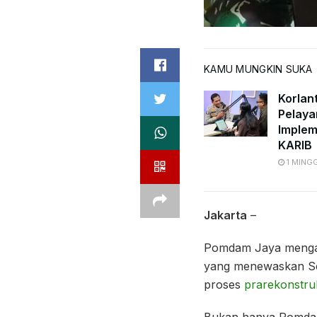
KAMU MUNGKIN SUKA
Korlan
Pelaya
Implem
KARIB
1 MING
Jakarta
–
Pomdam Jaya menga
yang menewaskan Se
proses
prarekonstru