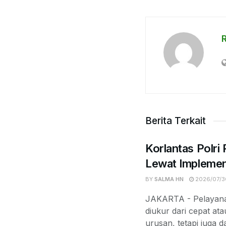
Berita Terkait
Korlantas Polri
Lewat Implemen
BY
SALMA HN
2026/07/3
JAKARTA - Pelayanan
diukur dari cepat at
urusan, tetapi juga d