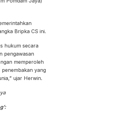
dpam Pomdam Jaya)
emerintahkan
gka Bripka CS ini.
s hukum secara
kan pengawasan
 dengan memperoleh
sus penembakan yang
ia,” ujar Herwin.
nya
g’: