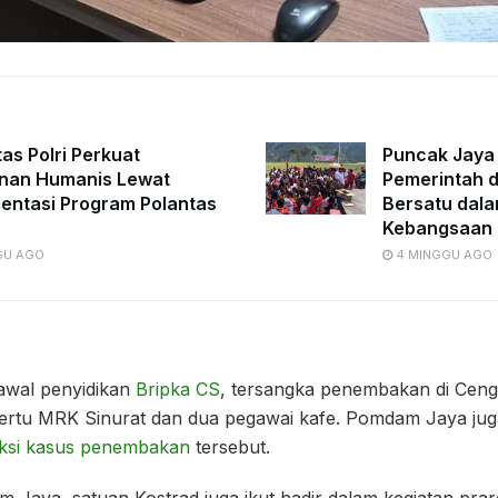
tas Polri Perkuat
Puncak Jaya
nan Humanis Lewat
Pemerintah d
entasi Program Polantas
Bersatu dala
Kebangsaan
GU AGO
4 MINGGU AGO
wal penyidikan
Bripka CS
, tersangka penembakan di Ceng
rtu MRK Sinurat dan dua pegawai kafe. Pomdam Jaya jug
ksi kasus penembakan
tersebut.