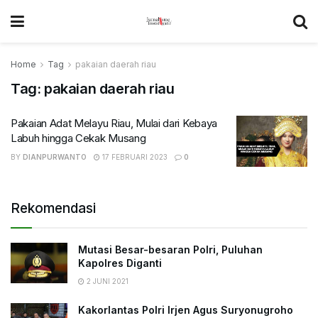
Home
Tag
pakaian daerah riau
Tag:
pakaian daerah riau
Pakaian Adat Melayu Riau, Mulai dari Kebaya
Labuh hingga Cekak Musang
BY
DIANPURWANTO
17 FEBRUARI 2023
0
Rekomendasi
Mutasi Besar-besaran Polri, Puluhan
Kapolres Diganti
2 JUNI 2021
Kakorlantas Polri Irjen Agus Suryonugroho