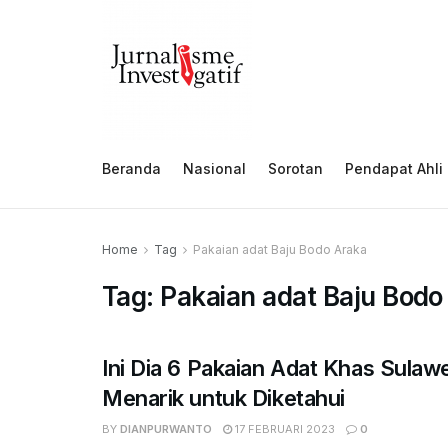
Beranda
Nasional
Sorotan
Pendapat Ahli
Home
Tag
Pakaian adat Baju Bodo Araka
Tag:
Pakaian adat Baju Bodo
Ini Dia 6 Pakaian Adat Khas Sulaw
Menarik untuk Diketahui
BY
DIANPURWANTO
17 FEBRUARI 2023
0