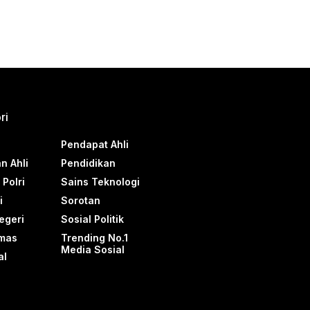
ri
Pendapat Ahli
n Ahli
Pendidikan
Polri
Sains Teknologi
i
Sorotan
egeri
Sosial Politik
mas
Trending No.1
Media Sosial
al