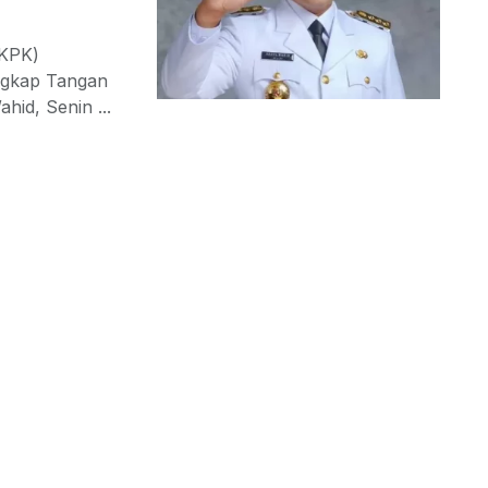
(KPK)
ngkap Tangan
id, Senin ...