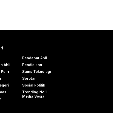
ri
Pendapat Ahli
n Ahli
Pendidikan
Polri
Sains Teknologi
i
Sorotan
egeri
Sosial Politik
mas
Trending No.1
Media Sosial
al