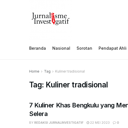
Beranda
Nasional
Sorotan
Pendapat Ahli
Home
Tag
Kuliner tradisional
Tag:
Kuliner tradisional
7 Kuliner Khas Bengkulu yang M
Selera
BY
REDAKSI JURNALINVESTIGATIF
22 MEI 2023
0