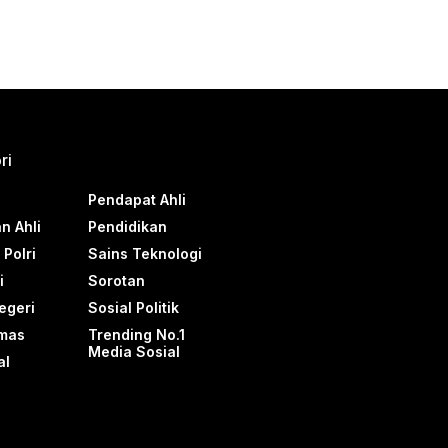
ri
Pendapat Ahli
n Ahli
Pendidikan
Polri
Sains Teknologi
i
Sorotan
egeri
Sosial Politik
mas
Trending No.1
Media Sosial
al