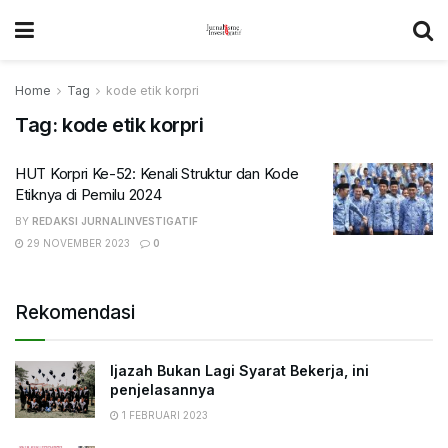
Home
Tag
kode etik korpri
Tag:
kode etik korpri
HUT Korpri Ke-52: Kenali Struktur dan Kode
Etiknya di Pemilu 2024
BY
REDAKSI JURNALINVESTIGATIF
29 NOVEMBER 2023
0
Rekomendasi
Ijazah Bukan Lagi Syarat Bekerja, ini
penjelasannya
1 FEBRUARI 2023