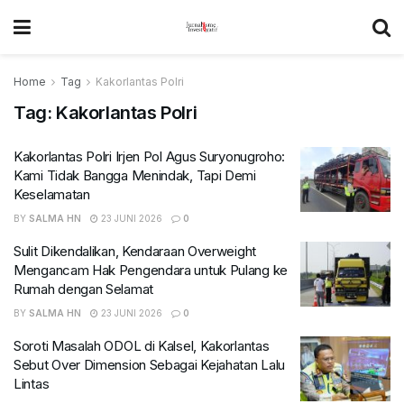
Home
Tag
Kakorlantas Polri
Tag:
Kakorlantas Polri
Kakorlantas Polri Irjen Pol Agus Suryonugroho:
Kami Tidak Bangga Menindak, Tapi Demi
Keselamatan
BY
SALMA HN
23 JUNI 2026
0
Sulit Dikendalikan, Kendaraan Overweight
Mengancam Hak Pengendara untuk Pulang ke
Rumah dengan Selamat
BY
SALMA HN
23 JUNI 2026
0
Soroti Masalah ODOL di Kalsel, Kakorlantas
Sebut Over Dimension Sebagai Kejahatan Lalu
Lintas