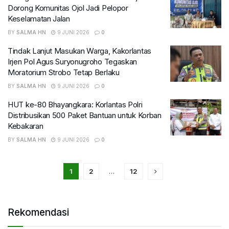
Dorong Komunitas Ojol Jadi Pelopor
Keselamatan Jalan
BY
SALMA HN
9 JUNI 2026
0
Tindak Lanjut Masukan Warga, Kakorlantas
Irjen Pol Agus Suryonugroho Tegaskan
Moratorium Strobo Tetap Berlaku
BY
SALMA HN
9 JUNI 2026
0
HUT ke-80 Bhayangkara: Korlantas Polri
Distribusikan 500 Paket Bantuan untuk Korban
Kebakaran
BY
SALMA HN
9 JUNI 2026
0
1
2
…
12
Rekomendasi