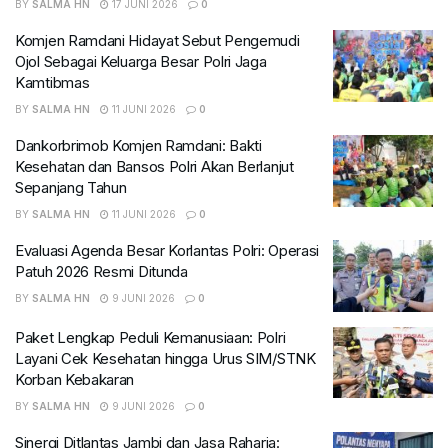
BY
SALMA HN
17 JUNI 2026
0
Komjen Ramdani Hidayat Sebut Pengemudi
Ojol Sebagai Keluarga Besar Polri Jaga
Kamtibmas
BY
SALMA HN
11 JUNI 2026
0
Dankorbrimob Komjen Ramdani: Bakti
Kesehatan dan Bansos Polri Akan Berlanjut
Sepanjang Tahun
BY
SALMA HN
11 JUNI 2026
0
Evaluasi Agenda Besar Korlantas Polri: Operasi
Patuh 2026 Resmi Ditunda
BY
SALMA HN
9 JUNI 2026
0
Paket Lengkap Peduli Kemanusiaan: Polri
Layani Cek Kesehatan hingga Urus SIM/STNK
Korban Kebakaran
BY
SALMA HN
9 JUNI 2026
0
Sinergi Ditlantas Jambi dan Jasa Raharja: