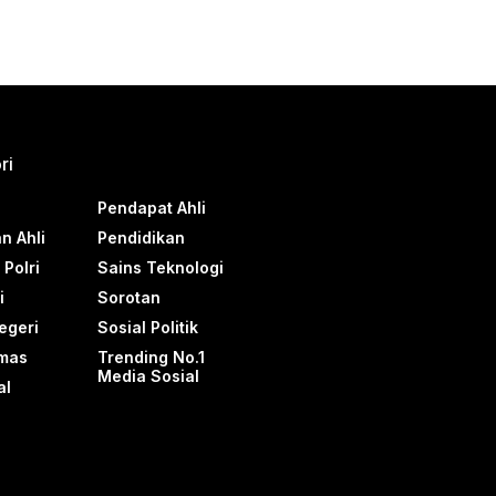
ri
Pendapat Ahli
n Ahli
Pendidikan
Polri
Sains Teknologi
i
Sorotan
egeri
Sosial Politik
mas
Trending No.1
Media Sosial
al