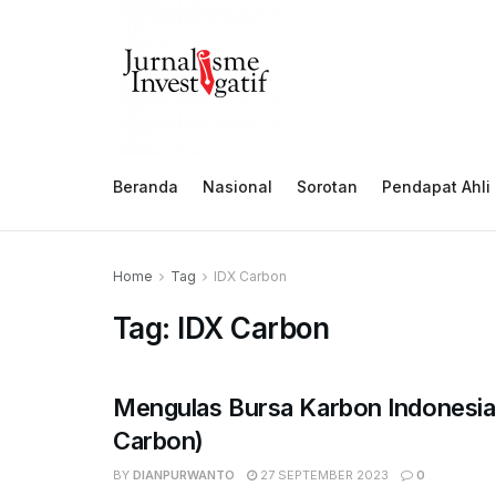
Beranda
Nasional
Sorotan
Pendapat Ahli
Home
Tag
IDX Carbon
Tag:
IDX Carbon
Mengulas Bursa Karbon Indonesia
Carbon)
BY
DIANPURWANTO
27 SEPTEMBER 2023
0