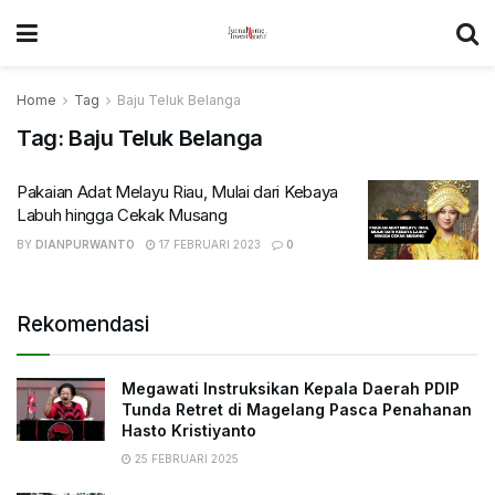
Home
Tag
Baju Teluk Belanga
Tag:
Baju Teluk Belanga
Pakaian Adat Melayu Riau, Mulai dari Kebaya
Labuh hingga Cekak Musang
BY
DIANPURWANTO
17 FEBRUARI 2023
0
Rekomendasi
Megawati Instruksikan Kepala Daerah PDIP
Tunda Retret di Magelang Pasca Penahanan
Hasto Kristiyanto
25 FEBRUARI 2025