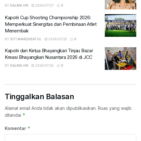
BY
SALMA HN
2026/07/27
0
Kapolri Cup Shooting Championship 2026:
Memperkuat Sinergitas dan Pembinaan Atlet
Menembak
BY
SITI MARDHEATUL
2026/07/25
0
Kapolri dan Ketua Bhayangkari Tinjau Bazar
Kreasi Bhayangkari Nusantara 2026 di JCC
BY
SALMA HN
2026/07/25
0
Tinggalkan Balasan
Alamat email Anda tidak akan dipublikasikan.
Ruas yang wajib
*
ditandai
*
Komentar