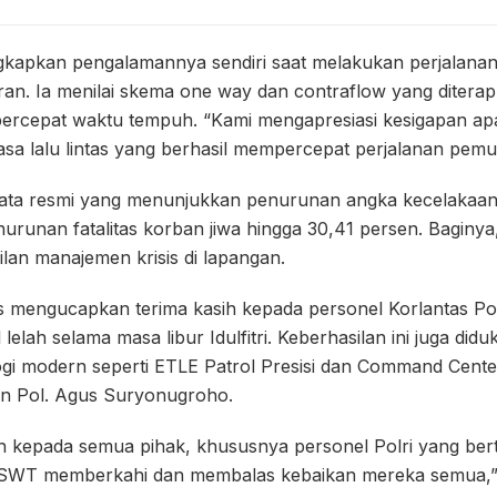
apkan pengalamannya sendiri saat melakukan perjalanan 
an. Ia menilai skema one way dan contraflow yang diterap
percepat waktu tempuh. “Kami mengapresiasi kesigapan apa
a lalu lintas yang berhasil mempercepat perjalanan pemud
data resmi yang menunjukkan penurunan angka kecelakaan
nurunan fatalitas korban jiwa hingga 30,41 persen. Baginya,
ilan manajemen krisis di lapangan.
mengucapkan terima kasih kepada personel Korlantas Polr
lelah selama masa libur Idulfitri. Keberhasilan ini juga did
gi modern seperti ETLE Patrol Presisi dan Command Cente
jen Pol. Agus Suryonugroho.
ih kepada semua pihak, khususnya personel Polri yang ber
h SWT memberkahi dan membalas kebaikan mereka semua,