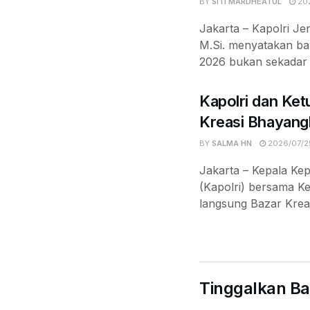
BY
SITI MARDHEATUL
202
Jakarta – Kapolri Jen
M.Si. menyatakan b
2026 bukan sekadar k
Kapolri dan Ket
Kreasi Bhayang
BY
SALMA HN
2026/07/2
Jakarta – Kepala Kep
(Kapolri) bersama 
langsung Bazar Krea
Tinggalkan Ba