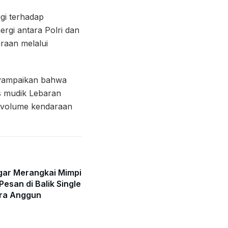
gi terhadap
rgi antara Polri dan
araan melalui
nyampaikan bahwa
us mudik Lebaran
n volume kendaraan
gar Merangkai Mimpi
Pesan di Balik Single
ra Anggun