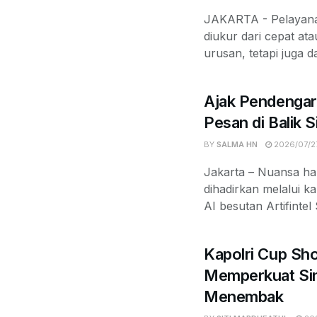
JAKARTA - Pelayanan
diukur dari cepat at
urusan, tetapi juga d
Ajak Pendengar
Pesan di Balik 
BY
SALMA HN
2026/07/2
Jakarta – Nuansa ha
dihadirkan melalui k
AI besutan Artifintel
Kapolri Cup Sh
Memperkuat Sin
Menembak