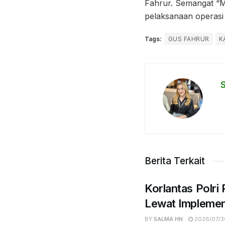
Fahrur. Semangat “M
pelaksanaan operasi 
Tags:
GUS FAHRUR
K
Berita Terkait
Korlantas Polri
Lewat Implemen
BY
SALMA HN
2026/07/3