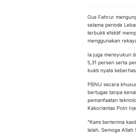
Gus Fahrur mengungk
selama periode Lebar
terbukti efektif mem
menggunakan rekayas
Ia juga mensyukuri 
5,31 persen serta pe
bukti nyata keberhas
PBNU secara khusus 
bertugas tanpa kenal 
pemanfaatan teknolo
Kakorlantas Polri Ir
“Kami berterima kas
lelah. Semoga Alla