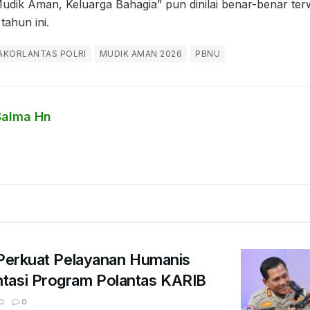
udik Aman, Keluarga Bahagia” pun dinilai benar-benar ter
tahun ini.
AKORLANTAS POLRI
MUDIK AMAN 2026
PBNU
Salma Hn
 Perkuat Pelayanan Humanis
tasi Program Polantas KARIB
0
0