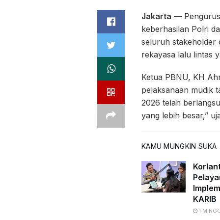
Jakarta
— Pengurus 
keberhasilan Polri d
seluruh stakeholder 
rekayasa lalu lintas y
Ketua PBNU, KH Ahm
pelaksanaan mudik ta
2026 telah berlangsu
yang lebih besar,” uj
KAMU MUNGKIN SUKA
Korlan
Pelaya
Implem
KARIB
1 MING