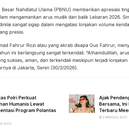
Besar Nahdlatul Ulama (PBNU) memberikan apresiasi ting
alam mengamankan arus mudik dan balik Lebaran 2026. Sine
dinilai sangat sigap dalam mengatasi lonjakan volume kend
ang presisi.
ad Fahrur Rozi atau yang akrab disapa Gus Fahrur, me
hun ini berlangsung sangat terkendali. “Alhamdulillah, ar
ng sukses, aman, dan terkendali meskipun terjadi lonjaka
arnya di Jakarta, Senin (30/3/2026).
tas Polri Perkuat
Ajak Penden
nan Humanis Lewat
Bersama, Ini 
entasi Program Polantas
Terbaru Mee
2 MINGGU AGO
GU AGO