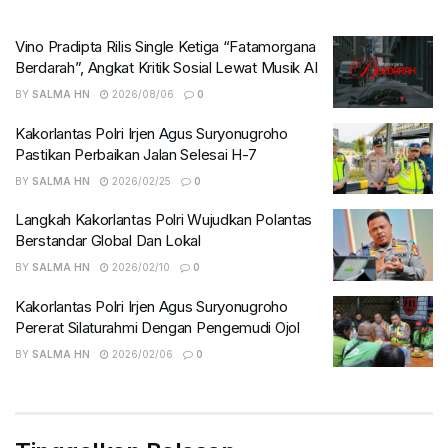
Vino Pradipta Rilis Single Ketiga “Fatamorgana
Berdarah”, Angkat Kritik Sosial Lewat Musik AI
BY
SALMA HN
2026/08/06
0
Kakorlantas Polri Irjen Agus Suryonugroho
Pastikan Perbaikan Jalan Selesai H-7
BY
SALMA HN
2026/02/25
0
Langkah Kakorlantas Polri Wujudkan Polantas
Berstandar Global Dan Lokal
BY
SALMA HN
2026/02/10
0
Kakorlantas Polri Irjen Agus Suryonugroho
Pererat Silaturahmi Dengan Pengemudi Ojol
BY
SALMA HN
2026/02/06
0