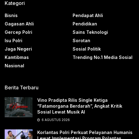
Kategori
Bisnis
Pendapat Ahli
Gagasan Ahli
Pendidikan
Gercep Polri
Sains Teknologi
Isu Polri
Sorotan
Jaga Negeri
Sosial Politik
Kamtibmas
Trending No.1 Media Sosial
Nasional
Berita Terbaru
Vino Pradipta Rilis Single Ketiga
“Fatamorgana Berdarah”, Angkat Kritik
Sosial Lewat Musik AI
6 AGUSTUS 2026
Korlantas Polri Perkuat Pelayanan Humanis
Lewat Implementasi Program Polantas