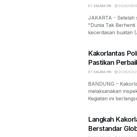
BY
SALMA HN
2026/08/
JAKARTA - Setelah s
"Dunia Tak Berhenti 
kecerdasan buatan (A
Kakorlantas Pol
Pastikan Perbai
BY
SALMA HN
2026/02/2
BANDUNG – Kakorlan
melaksanakan inspeksi
Kegiatan ini berlangs
Langkah Kakorl
Berstandar Glob