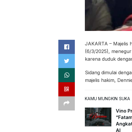
JAKARTA – Majelis ha
(6/3/2025), menegur
karena duduk dengan 
Sidang dimulai deng
majelis hakim, Denn
KAMU MUNGKIN SUKA
Vino Pr
“Fatam
Angkat
AI