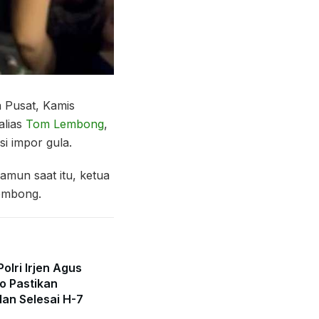
a Pusat, Kamis
alias
Tom Lembong
,
i impor gula.
mun saat itu, ketua
Lembong.
olri Irjen Agus
o Pastikan
lan Selesai H-7