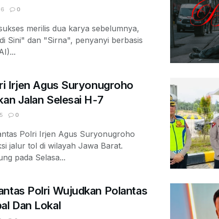
06
0
ukses merilis dua karya sebelumnya,
di Sini" dan "Sirna", penyanyi berbasis
I)...
ri Irjen Agus Suryonugroho
kan Jalan Selesai H-7
5
0
tas Polri Irjen Agus Suryonugroho
 jalur tol di wilayah Jawa Barat.
ung pada Selasa...
antas Polri Wujudkan Polantas
al Dan Lokal