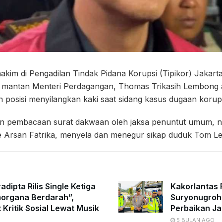
kim di Pengadilan Tindak Pidana Korupsi (Tipikor) Jakart
 mantan Menteri Perdagangan, Thomas Trikasih Lembong 
posisi menyilangkan kaki saat sidang kasus dugaan korups
an pembacaan surat dakwaan oleh jaksa penuntut umum, na
ie Arsan Fatrika, menyela dan menegur sikap duduk Tom 
adipta Rilis Single Ketiga
Kakorlantas P
organa Berdarah”,
Suryonugroh
 Kritik Sosial Lewat Musik
Perbaikan Ja
5 BULAN AGO