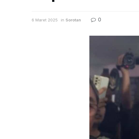
0
6 Maret 2025
in
Sorotan