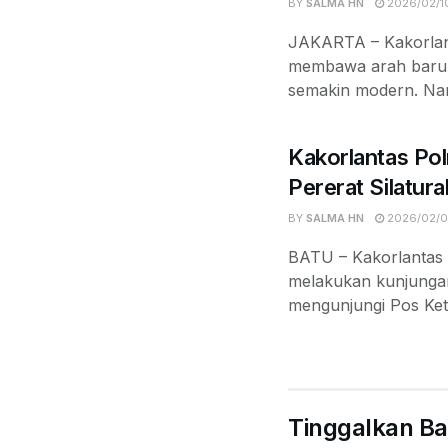
BY
SALMA HN
2026/02/1
JAKARTA – Kakorlant
membawa arah baru. B
semakin modern. Nam
Kakorlantas Pol
Pererat Silatu
BY
SALMA HN
2026/02/
BATU – Kakorlantas 
melakukan kunjungan
mengunjungi Pos Ket
Tinggalkan Ba