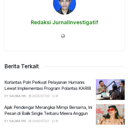
Redaksi JurnalInvestigatif
Berita Terkait
Korlantas Polri Perkuat Pelayanan Humanis
Lewat Implementasi Program Polantas KARIB
BY
SALMA HN
2026/07/30
0
Ajak Pendengar Merangkai Mimpi Bersama, Ini
Pesan di Balik Single Terbaru Meera Anggun
BY
SALMA HN
2026/07/27
0