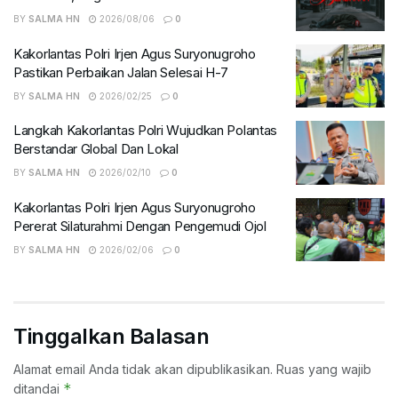
BY
SALMA HN
2026/08/06
0
Kakorlantas Polri Irjen Agus Suryonugroho
Pastikan Perbaikan Jalan Selesai H-7
BY
SALMA HN
2026/02/25
0
Langkah Kakorlantas Polri Wujudkan Polantas
Berstandar Global Dan Lokal
BY
SALMA HN
2026/02/10
0
Kakorlantas Polri Irjen Agus Suryonugroho
Pererat Silaturahmi Dengan Pengemudi Ojol
BY
SALMA HN
2026/02/06
0
Tinggalkan Balasan
Alamat email Anda tidak akan dipublikasikan.
Ruas yang wajib
*
ditandai