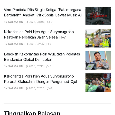
Vino Pradipta Rilis Single Ketiga “Fatamorgana
Berdarah”, Angkat Kritik Sosial Lewat Musik AI
BY
SALMA HN
2026/08/06
0
Kakorlantas Polri Irjen Agus Suryonugroho
Pastikan Perbaikan Jalan Selesai H-7
BY
SALMA HN
2026/02/25
0
Langkah Kakorlantas Polri Wujudkan Polantas
Berstandar Global Dan Lokal
BY
SALMA HN
2026/02/10
0
Kakorlantas Polri Irjen Agus Suryonugroho
Pererat Silaturahmi Dengan Pengemudi Ojol
BY
SALMA HN
2026/02/06
0
Tinggalkan Balasan