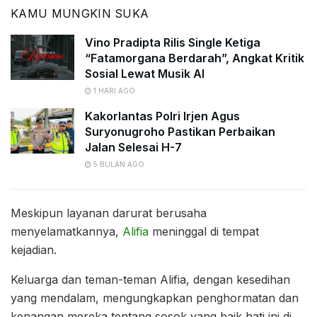
KAMU MUNGKIN SUKA
Vino Pradipta Rilis Single Ketiga
“Fatamorgana Berdarah”, Angkat Kritik
Sosial Lewat Musik AI
1 HARI AGO
Kakorlantas Polri Irjen Agus
Suryonugroho Pastikan Perbaikan
Jalan Selesai H-7
5 BULAN AGO
Meskipun layanan darurat berusaha
menyelamatkannya,
Alifia
meninggal di tempat
kejadian.
Keluarga dan teman-teman Alifia, dengan kesedihan
yang mendalam, mengungkapkan penghormatan dan
kenangan mereka tentang sosok yang baik hati ini di