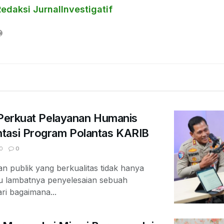
edaksi JurnalInvestigatif
 Perkuat Pelayanan Humanis
tasi Program Polantas KARIB
0
0
 publik yang berkualitas tidak hanya
au lambatnya penyelesaian sebuah
ari bagaimana...