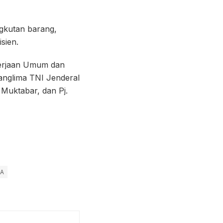
ngkutan barang,
sien.
ekerjaan Umum dan
anglima TNI Jenderal
 Muktabar, dan Pj.
 A