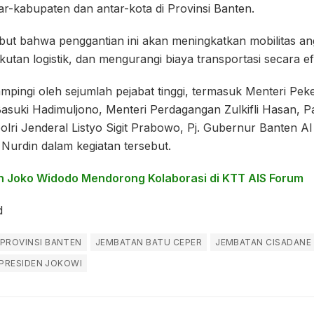
ntar-kabupaten dan antar-kota di Provinsi Banten.
but bahwa penggantian ini akan meningkatkan mobilitas a
utan logistik, dan mengurangi biaya transportasi secara efi
ampingi oleh sejumlah pejabat tinggi, termasuk Menteri P
suki Hadimuljono, Menteri Perdagangan Zulkifli Hasan, P
lri Jenderal Listyo Sigit Prabowo, Pj. Gubernur Banten Al
Nurdin dalam kegiatan tersebut.
n Joko Widodo Mendorong Kolaborasi di KTT AIS Forum
d
PROVINSI BANTEN
JEMBATAN BATU CEPER
JEMBATAN CISADANE
PRESIDEN JOKOWI