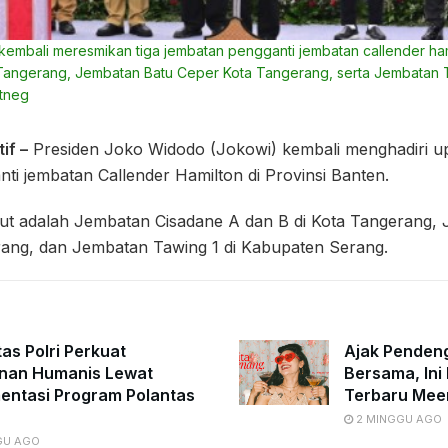
embali meresmikan tiga jembatan pengganti jembatan callender ham
Tangerang, Jembatan Batu Ceper Kota Tangerang, serta Jembatan 
etneg
if –
Presiden Joko Widodo (Jokowi) kembali menghadiri u
nti jembatan Callender Hamilton di Provinsi Banten.
but adalah Jembatan Cisadane A dan B di Kota Tangerang,
rang, dan Jembatan Tawing 1 di Kabupaten Serang.
tas Polri Perkuat
Ajak Penden
nan Humanis Lewat
Bersama, Ini 
entasi Program Polantas
Terbaru Mee
2 MINGGU AGO
GU AGO