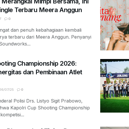
 Merangkai Mimpi Bersama, Ini
Single Terbaru Meera Anggun
7
0
ngat dan penuh kebahagiaan kembali
arya terbaru dari Meera Anggun. Penyanyi
 Soundworks...
ooting Championship 2026:
ergitas dan Pembinaan Atlet
6/07/25
0
deral Polisi Drs. Listyo Sigit Prabowo,
ahwa Kapolri Cup Shooting Championship
ompetisi...