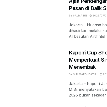
Ajak Pendengar
Pesan di Balik 
BY
SALMA HN
2026/07/2
Jakarta – Nuansa ha
dihadirkan melalui k
AI besutan Artifintel
Kapolri Cup Sh
Memperkuat Sin
Menembak
BY
SITI MARDHEATUL
202
Jakarta – Kapolri Jen
M.Si. menyatakan b
2026 bukan sekadar k