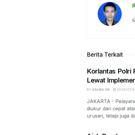
R
Berita Terkait
Korlantas Polri
Lewat Implemen
BY
SALMA HN
2026/07/3
JAKARTA - Pelayanan
diukur dari cepat at
urusan, tetapi juga d