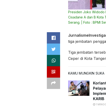
Presiden Joko Widodo k
Cisadane A dan B Kota 
Serang. | Foto : BPMI S
JurnalismeInvestigat
tiga jembatan pengga
Tiga jembatan terse
Ceper di Kota Tange
KAMU MUNGKIN SUKA
Korlan
Pelaya
Implem
KARIB
1 MING