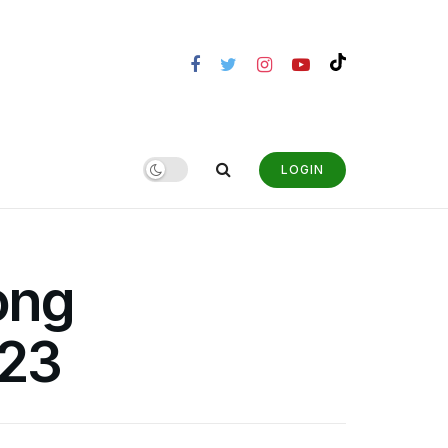
LOGIN
ong
023