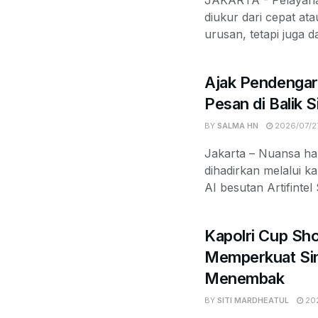
diukur dari cepat at
urusan, tetapi juga d
Ajak Pendengar
Pesan di Balik 
BY
SALMA HN
2026/07/2
Jakarta – Nuansa ha
dihadirkan melalui k
AI besutan Artifintel
Kapolri Cup Sh
Memperkuat Sin
Menembak
BY
SITI MARDHEATUL
202