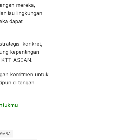
bangan mereka,
dan isu lingkungan
eka dapat
trategis, konkret,
kung kepentingan
an KTT ASEAN.
ngan komitmen untuk
ipun di tengah
Untukmu
EGARA