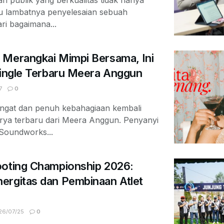
au lambatnya penyelesaian sebuah
ari bagaimana...
 Merangkai Mimpi Bersama, Ini
Single Terbaru Meera Anggun
7
0
ngat dan penuh kebahagiaan kembali
arya terbaru dari Meera Anggun. Penyanyi
 Soundworks...
ooting Championship 2026:
ergitas dan Pembinaan Atlet
6/07/25
0