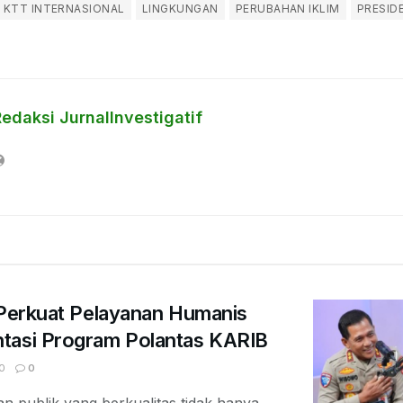
KTT INTERNASIONAL
LINGKUNGAN
PERUBAHAN IKLIM
PRESID
edaksi JurnalInvestigatif
 Perkuat Pelayanan Humanis
tasi Program Polantas KARIB
0
0
 publik yang berkualitas tidak hanya