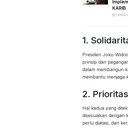
Implem
KARIB
1 MING
1. Solidari
Presiden Joko Widodo
prinsip dan peganga
dalam membangun ker
membantu menjaga ke
2. Priorit
Hal kedua yang dite
disesuaikan dengan 
perlu diatasi, dan k