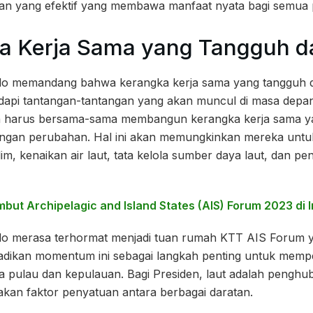
an yang efektif yang membawa manfaat nyata bagi semua 
ka Kerja Sama yang Tangguh d
do memandang bahwa kerangka kerja sama yang tangguh d
api tantangan-tantangan yang akan muncul di masa depa
n harus bersama-sama membangun kerangka kerja sama yan
engan perubahan. Hal ini akan memungkinkan mereka untu
lim, kenaikan air laut, tata kelola sumber daya laut, dan p
mbut Archipelagic and Island States (AIS) Forum 2023 di 
o merasa terhormat menjadi tuan rumah KTT AIS Forum ya
adikan momentum ini sebagai langkah penting untuk mempe
a pulau dan kepulauan. Bagi Presiden, laut adalah pengh
kan faktor penyatuan antara berbagai daratan.