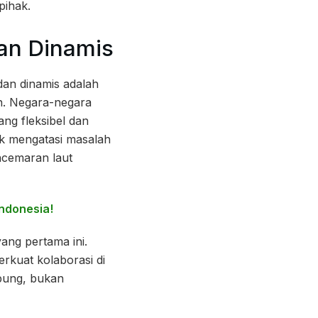
pihak.
an Dinamis
an dinamis adalah
n. Negara-negara
g fleksibel dan
k mengatasi masalah
encemaran laut
Indonesia!
ng pertama ini.
rkuat kolaborasi di
ubung, bukan