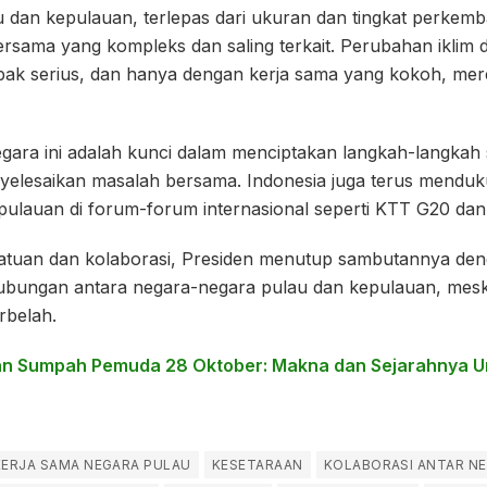
 dan kepulauan, terlepas dari ukuran dan tingkat perkem
ersama yang kompleks dan saling terkait. Perubahan iklim 
mpak serius, dan hanya dengan kerja sama yang kokoh, mer
egara ini adalah kunci dalam menciptakan langkah-langkah s
nyelesaikan masalah bersama. Indonesia juga terus mendu
pulauan di forum-forum internasional seperti KTT G20 d
atuan dan kolaborasi, Presiden menutup sambutannya de
bungan antara negara-negara pulau dan kepulauan, mesk
rbelah.
n Sumpah Pemuda 28 Oktober: Makna dan Sejarahnya 
KERJA SAMA NEGARA PULAU
KESETARAAN
KOLABORASI ANTAR N