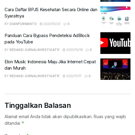
Cara Daftar BPJS Kesehatan Secara Online dan
Syaratnya
BY
DIANPURWANTO
2023/10/20
0
Panduan Cara Bypass Pendeteksi AdBlock
pada YouTube
BY
REDAKSI JURNALINVESTIGATIF
2023/10/18
0
Elon Musk: Indonesia Maju Jika Internet Cepat
dan Murah
BY
REDAKSI JURNALINVESTIGATIF
2022/11/17
0
Tinggalkan Balasan
Alamat email Anda tidak akan dipublikasikan.
Ruas yang wajib
*
ditandai