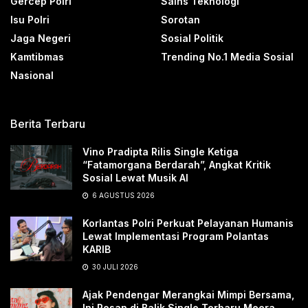
Gercep Polri
Sains Teknologi
Isu Polri
Sorotan
Jaga Negeri
Sosial Politik
Kamtibmas
Trending No.1 Media Sosial
Nasional
Berita Terbaru
Vino Pradipta Rilis Single Ketiga
“Fatamorgana Berdarah”, Angkat Kritik
Sosial Lewat Musik AI
6 AGUSTUS 2026
Korlantas Polri Perkuat Pelayanan Humanis
Lewat Implementasi Program Polantas
KARIB
30 JULI 2026
Ajak Pendengar Merangkai Mimpi Bersama,
Ini Pesan di Balik Single Terbaru Meera