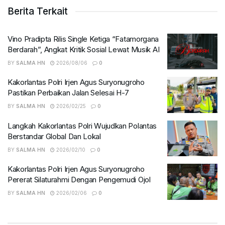
Berita Terkait
Vino Pradipta Rilis Single Ketiga “Fatamorgana
Berdarah”, Angkat Kritik Sosial Lewat Musik AI
BY
SALMA HN
2026/08/06
0
Kakorlantas Polri Irjen Agus Suryonugroho
Pastikan Perbaikan Jalan Selesai H-7
BY
SALMA HN
2026/02/25
0
Langkah Kakorlantas Polri Wujudkan Polantas
Berstandar Global Dan Lokal
BY
SALMA HN
2026/02/10
0
Kakorlantas Polri Irjen Agus Suryonugroho
Pererat Silaturahmi Dengan Pengemudi Ojol
BY
SALMA HN
2026/02/06
0