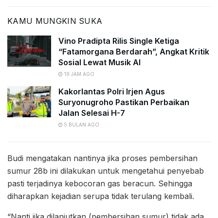
KAMU MUNGKIN SUKA
Vino Pradipta Rilis Single Ketiga
“Fatamorgana Berdarah”, Angkat Kritik
Sosial Lewat Musik AI
19 JAM AGO
Kakorlantas Polri Irjen Agus
Suryonugroho Pastikan Perbaikan
Jalan Selesai H-7
5 BULAN AGO
Budi mengatakan nantinya jika proses pembersihan
sumur 28b ini dilakukan untuk mengetahui penyebab
pasti terjadinya kebocoran gas beracun. Sehingga
diharapkan kejadian serupa tidak terulang kembali.
“Nanti jika dilanjutkan (pembersihan sumur) tidak ada