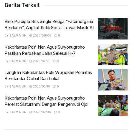
Berita Terkait
Vino Pradipta Rilis Single Ketiga “Fatamorgana
Berdarah”, Angkat Kritik Sosial Lewat Musik AI
BY
SALMA HN
2026/08/06
0
Kakorlantas Polri Irjen Agus Suryonugroho
Pastikan Perbaikan Jalan Selesai H-7
BY
SALMA HN
2026/02/25
0
Langkah Kakorlantas Polri Wujudkan Polantas
Berstandar Global Dan Lokal
BY
SALMA HN
2026/02/10
0
Kakorlantas Polri Irjen Agus Suryonugroho
Pererat Silaturahmi Dengan Pengemudi Ojol
BY
SALMA HN
2026/02/06
0