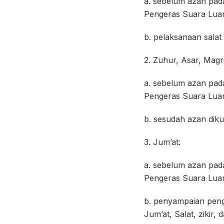
a. sebelum azan pad
Pengeras Suara Luar 
b. pelaksanaan sala
2. Zuhur, Asar, Magri
a. sebelum azan pad
Pengeras Suara Luar 
b. sesudah azan di
3. Jum’at:
a. sebelum azan pad
Pengeras Suara Luar 
b. penyampaian peng
Jum’at, Salat, ziki