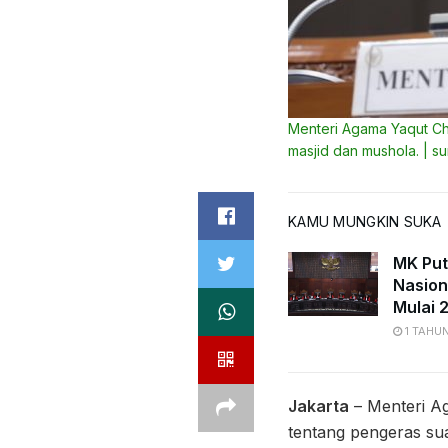
Menteri Agama Yaqut Ch
masjid dan mushola. | 
KAMU MUNGKIN SUKA
MK Put
Nasion
Mulai 
1 TAHU
Jakarta
– Menteri A
tentang pengeras sua