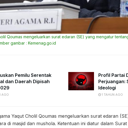
olil Qoumas mengeluarkan surat edaran (SE) yang mengatur tentan
sumber gambar : Kemenag.go.id
uskan Pemilu Serentak
Profil Partai
al dan Daerah Dipisah
Perjuangan: 
2029
Ideologi
N AGO
1 TAHUN AGO
gama Yaqut Cholil Qoumas mengeluarkan surat edaran (SE
ra di masjid dan mushola. Ketentuan ini diatur dalam Sura