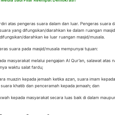
 Media Jadi Pilar Keempat Demokrasi?
rdiri atas pengeras suara dalam dan luar. Pengeras suara
suara yang difungsikan/diarahkan ke dalam ruangan masji
difungsikan/diarahkan ke luar ruangan masjid/musala.
ras suara pada masjid/musala mempunyai tujuan:
da masyarakat melalui pengajian Al Qur’an, salawat atas 
ya waktu salat fardu;
ara muazin kepada jemaah ketika azan, suara imam kepad
u suara khatib dan penceramah kepada jemaah; dan
wah kepada masyarakat secara luas baik di dalam maupun 