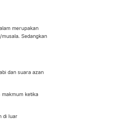
 dalam merupakan
d/musala. Sedangkan
nabi dan suara azan
a makmum ketika
di luar