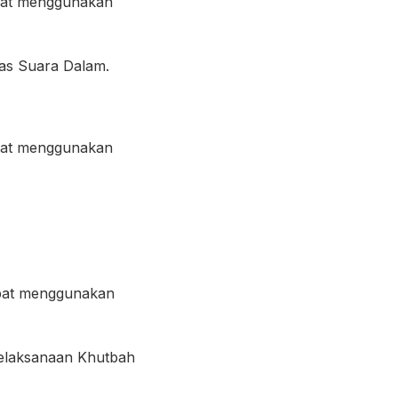
apat menggunakan
ras Suara Dalam.
apat menggunakan
apat menggunakan
pelaksanaan Khutbah