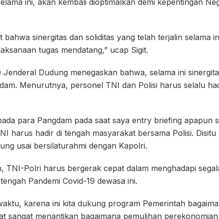
selama ini, akan kembali dioptimalkan demi kepentingan N
 bahwa sinergitas dan soliditas yang telah terjalin selama i
aksanaan tugas mendatang,” ucap Sigit.
 Jenderal Dudung menegaskan bahwa, selama ini sinergitas
adam. Menurutnya, personel TNI dan Polisi harus selalu had
ada para Pangdam pada saat saya entry briefing apapun s
 harus hadir di tengah masyarakat bersama Polisi. Disitu
dung usai bersilaturahmi dengan Kapolri.
 TNI-Polri harus bergerak cepat dalam menghadapi sega
i tengah Pandemi Covid-19 dewasa ini.
ktu, karena ini kita dukung program Pemerintah bagaima
kat sangat menantikan bagaimana pemulihan perekonomian