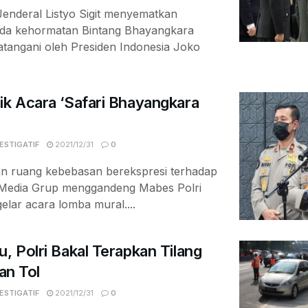
enderal Listyo Sigit menyematkan
da kehormatan Bintang Bhayangkara
atangani oleh Presiden Indonesia Joko
ik Acara ‘Safari Bhayangkara
ESTIGATIF
2021/12/31
0
n ruang kebebasan berekspresi terhadap
Media Grup menggandeng Mabes Polri
lar acara lomba mural....
u, Polri Bakal Terapkan Tilang
lan Tol
ESTIGATIF
2021/12/31
0