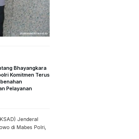
ntang Bhayangkara
olri Komitmen Terus
mbenahan
an Pelayanan
 (KSAD) Jenderal
owo di Mabes Polri,