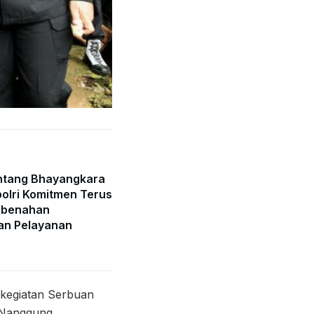
ntang Bhayangkara
olri Komitmen Terus
mbenahan
an Pelayanan
kegiatan Serbuan
 Nanggung,