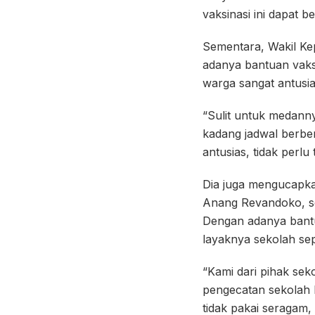
vaksinasi ini dapat b
Sementara, Wakil Ke
adanya bantuan vaksi
warga sangat antusia
“Sulit untuk medann
kadang jadwal berbe
antusias, tidak perl
Dia juga mengucapka
Anang Revandoko, se
Dengan adanya bantua
layaknya sekolah sep
“Kami dari pihak se
pengecatan sekolah k
tidak pakai seragam,