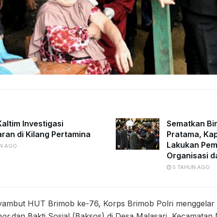
altim Investigasi
Sematkan Bi
ran di Kilang Pertamina
Pratama, Kap
Lakukan Pe
N AGO
Organisasi d
5 TAHUN AGO
mbut HUT Brimob ke-76, Korps Brimob Polri menggelar 
oor
dan Bakti Sosial (Baksos) di Desa Malasari, Kecamatan