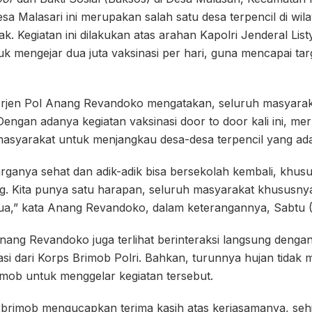
a Malasari ini merupakan salah satu desa terpencil di wi
. Kegiatan ini dilakukan atas arahan Kapolri Jenderal Lis
k mengejar dua juta vaksinasi per hari, guna mencapai tar
Irjen Pol Anang Revandoko mengatakan, seluruh masyarak
 Dengan adanya kegiatan vaksinasi door to door kali ini, m
masyarakat untuk menjangkau desa-desa terpencil yang ada
rganya sehat dan adik-adik bisa bersekolah kembali, khus
. Kita punya satu harapan, seluruh masyarakat khususn
ua,” kata Anang Revandoko, dalam keterangannya, Sabtu (
Anang Revandoko juga terlihat berinteraksi langsung deng
si dari Korps Brimob Polri. Bahkan, turunnya hujan tidak
imob untuk menggelar kegiatan tersebut.
brimob mengucapkan terima kasih atas kerjasamanya, seh