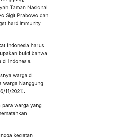
layah Taman Nasional
tyo Sigit Prabowo dan
get herd immunity
at Indonesia harus
erupakan bukti bahwa
 di Indonesia.
usnya warga di
ya warga Nanggung
6/11/2021).
an para warga yang
 mematahkan
ingga kegiatan