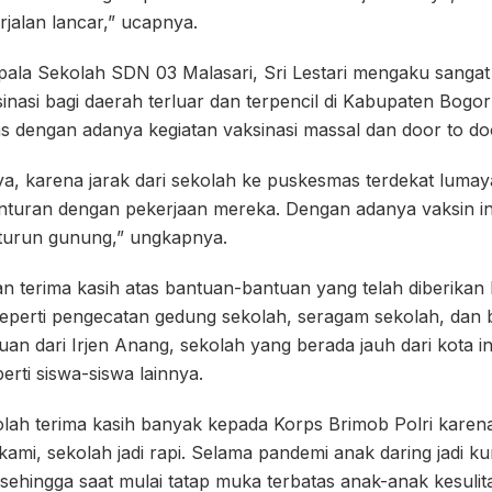
erjalan lancar,” ucapnya.
pala Sekolah SDN 03 Malasari, Sri Lestari mengaku sanga
nasi bagi daerah terluar dan terpencil di Kabupaten Bogor
s dengan adanya kegiatan vaksinasi massal dan door to do
ya, karena jarak dari sekolah ke puskesmas terdekat luma
nturan dengan pekerjaan mereka. Dengan adanya vaksin in
u turun gunung,” ungkapnya.
n terima kasih atas bantuan-bantuan yang telah diberikan
perti pengecatan gedung sekolah, seragam sekolah, dan b
n dari Irjen Anang, sekolah yang berada jauh dari kota in
erti siswa-siswa lainnya.
kolah terima kasih banyak kepada Korps Brimob Polri kare
ami, sekolah jadi rapi. Selama pandemi anak daring jadi k
 sehingga saat mulai tatap muka terbatas anak-anak kesuli