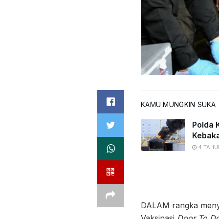
KAMU MUNGKIN SUKA
Polda K
Kebaka
4 TAHU
DALAM rangka menya
Vaksinasi
Door To D