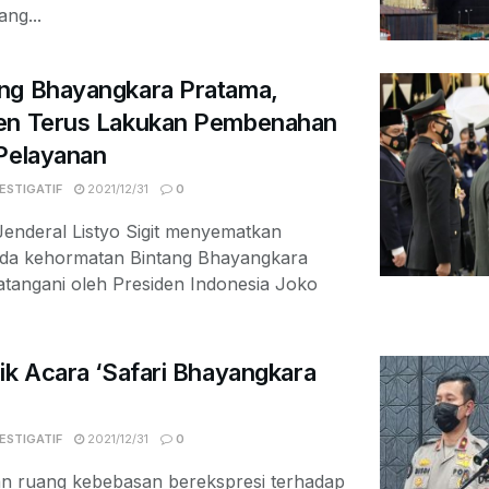
ang...
ng Bhayangkara Pratama,
men Terus Lakukan Pembenahan
 Pelayanan
ESTIGATIF
2021/12/31
0
enderal Listyo Sigit menyematkan
da kehormatan Bintang Bhayangkara
atangani oleh Presiden Indonesia Joko
ik Acara ‘Safari Bhayangkara
ESTIGATIF
2021/12/31
0
n ruang kebebasan berekspresi terhadap