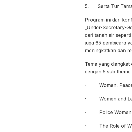
5. Serta Tur Taman
Program ini dari kon
_Under-Secretary-Gen
dari tanah air sepe
juga 65 pembicara y
meningkatkan dan m
Tema yang diangkat d
dengan 5 sub theme s
· Women, Peace a
· Women and Lea
· Police Women an
· The Role of Wom