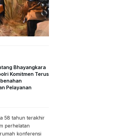
ntang Bhayangkara
olri Komitmen Terus
mbenahan
an Pelayanan
a 58 tahun terakhir
am perhelatan
n rumah konferensi