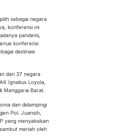
ilih sebagai negara
a, konferensi ini
 adanya pandemi,
venue konferensi
agai destinasi
an dari 37 negara
AK Ignatius Loyola,
 Manggarai Barat.
adoma dan didampingi
gjen Pol. Juansih,
 VIP yang menyaksikan
disambut meriah oleh