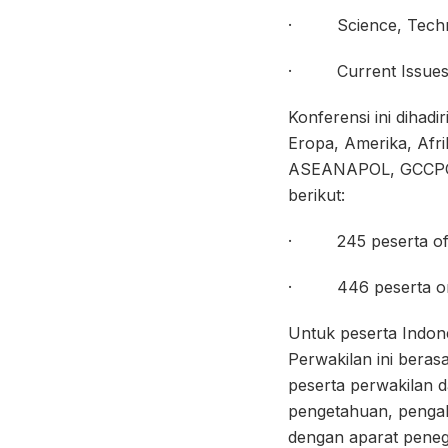
· Science, Techno
· Current Issues o
Konferensi ini dihadir
Eropa, Amerika, Afri
ASEANAPOL, GCCPOL
berikut:
· 245 peserta off
· 446 peserta on
Untuk peserta Indone
Perwakilan ini beras
peserta perwakilan 
pengetahuan, pengal
dengan aparat peneg