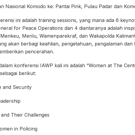
 Nasional Komodo ke: Pantai Pink, Pulau Padar dan Kom
ferensi ini adalah training sessions, yang mana ada 6 keyno
eral for Peace Operations dan 4 diantaranya adalah inspir
rti Menkeu, Menlu, Wamenparekraf, dan Wakapolda Kaliman
ang akan berbagi keahlian, pengetahuan, pengalaman dan b
emberikan pencerahan.
alam konferensi IAWP kali ini adalah “Women at The Cente
ebagai berikut:
nd Security
dership
d Their Challenges
en in Policing