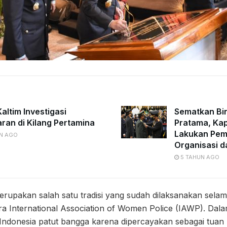
altim Investigasi
Sematkan Bi
ran di Kilang Pertamina
Pratama, Kap
Lakukan Pe
N AGO
Organisasi d
5 TAHUN AGO
rupakan salah satu tradisi yang sudah dilaksanakan selam
ra International Association of Women Police (IAWP). Dal
ni, Indonesia patut bangga karena dipercayakan sebagai tua