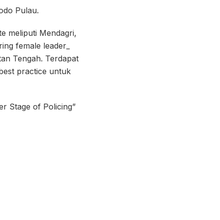
odo Pulau.
te meliputi Mendagri,
ing female leader_
tan Tengah. Terdapat
est practice untuk
r Stage of Policing”