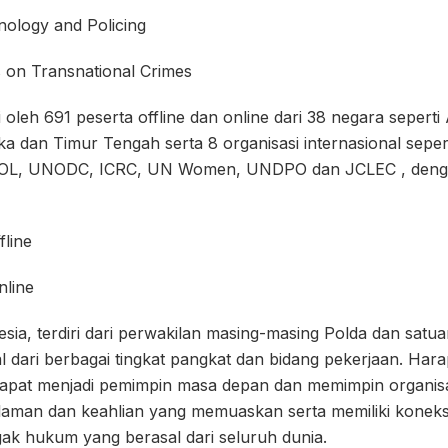
logy and Policing
n Transnational Crimes
i oleh 691 peserta offline dan online dari 38 negara seperti 
ka dan Timur Tengah serta 8 organisasi internasional sepe
, UNODC, ICRC, UN Women, UNDPO dan JCLEC , dengan
line
line
sia, terdiri dari perwakilan masing-masing Polda dan satua
al dari berbagai tingkat pangkat dan bidang pekerjaan. Har
dapat menjadi pemimpin masa depan dan memimpin organisas
aman dan keahlian yang memuaskan serta memiliki koneksi
ak hukum yang berasal dari seluruh dunia.