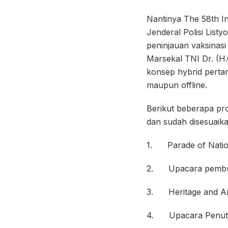
Nantinya The 58th In
Jenderal Polisi List
peninjauan vaksinas
Marsekal TNI Dr. (H.
konsep hybrid pertam
maupun offline.
Berikut beberapa pro
dan sudah disesuaik
1. Parade of Nation
2. Upacara pembuk
3. Heritage and An
4. Upacara Penutup