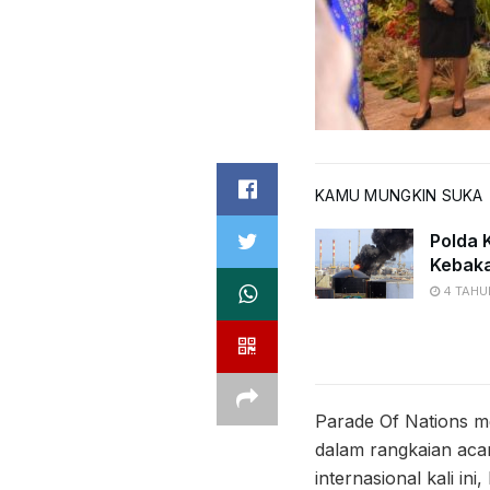
KAMU MUNGKIN SUKA
Polda K
Kebaka
4 TAHU
Parade Of Nations me
dalam rangkaian aca
internasional kali i