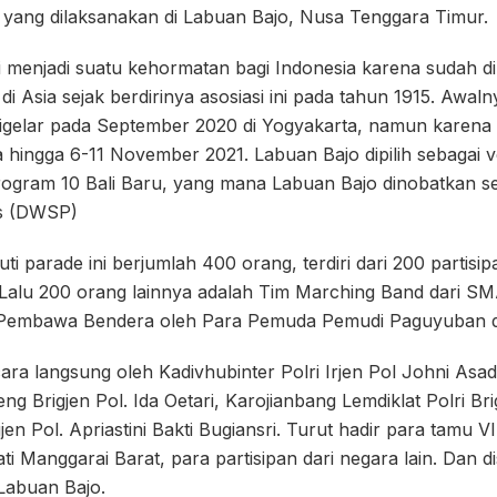
 yang dilaksanakan di Labuan Bajo, Nusa Tenggara Timur.
 menjadi suatu kehormatan bagi Indonesia karena sudah dip
 Asia sejak berdirinya asosiasi ini pada tahun 1915. Awalny
igelar pada September 2020 di Yogyakarta, namun karena
da hingga 6-11 November 2021. Labuan Bajo dipilih sebagai 
gram 10 Bali Baru, yang mana Labuan Bajo dinobatkan seb
as (DWSP)
i parade ini berjumlah 400 orang, terdiri dari 200 partisip
 Lalu 200 orang lainnya adalah Tim Marching Band dari SM
Pembawa Bendera oleh Para Pemuda Pemudi Paguyuban di
cara langsung oleh Kadivhubinter Polri Irjen Pol Johni As
g Brigjen Pol. Ida Oetari, Karojianbang Lemdiklat Polri Bri
gjen Pol. Apriastini Bakti Bugiansri. Turut hadir para tamu
ati Manggarai Barat, para partisipan dari negara lain. Dan 
Labuan Bajo.