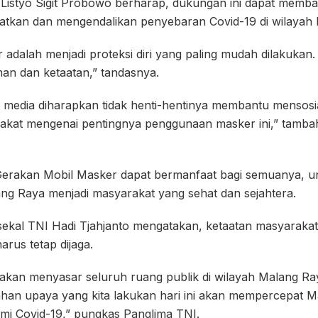
l Listyo Sigit Probowo berharap, dukungan ini dapat memb
tkan dan mengendalikan penyebaran Covid-19 di wilayah
dalah menjadi proteksi diri yang paling mudah dilakukan.
n dan ketaatan,” tandasnya.
media diharapkan tidak henti-hentinya membantu mensosia
kat mengenai pentingnya penggunaan masker ini,” tamba
erakan Mobil Masker dapat bermanfaat bagi semuanya, u
g Raya menjadi masyarakat yang sehat dan sejahtera.
kal TNI Hadi Tjahjanto mengatakan, ketaatan masyarakat
rus tetap dijaga.
, akan menyasar seluruh ruang publik di wilayah Malang Ra
n upaya yang kita lakukan hari ini akan mempercepat M
emi Covid-19,” pungkas Panglima TNI.