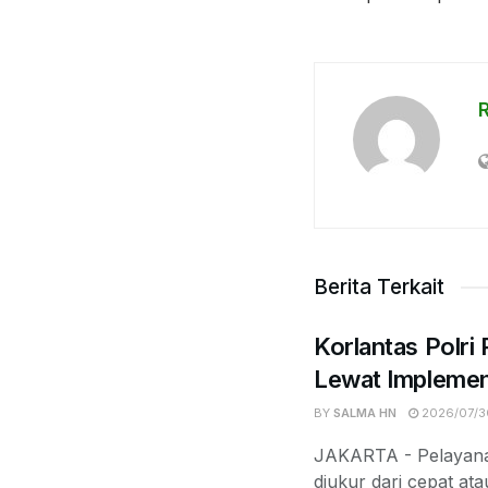
Berita Terkait
Korlantas Polri
Lewat Implemen
BY
SALMA HN
2026/07/3
JAKARTA - Pelayanan
diukur dari cepat at