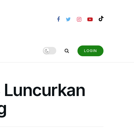
LOGIN
B Luncurkan
g