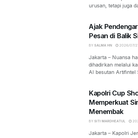
urusan, tetapi juga d
Ajak Pendengar
Pesan di Balik 
BY
SALMA HN
2026/07/2
Jakarta – Nuansa ha
dihadirkan melalui k
AI besutan Artifintel
Kapolri Cup Sh
Memperkuat Sin
Menembak
BY
SITI MARDHEATUL
202
Jakarta – Kapolri Jen