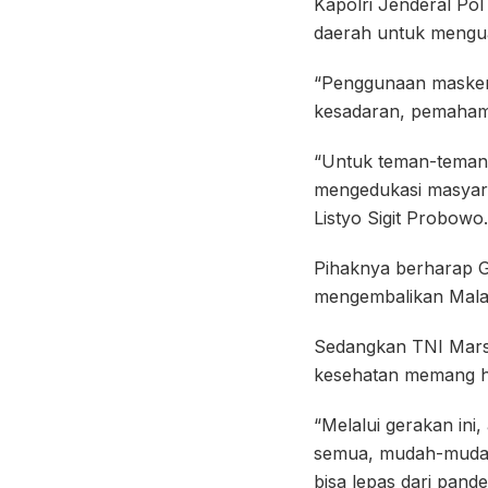
Kapolri Jenderal Po
daerah untuk mengua
“Penggunaan masker a
kesadaran, pemahama
“Untuk teman-teman 
mengedukasi masyara
Listyo Sigit Probowo.
Pihaknya berharap G
mengembalikan Malan
Sedangkan TNI Marse
kesehatan memang ha
“Melalui gerakan ini
semua, mudah-mudaha
bisa lepas dari pand