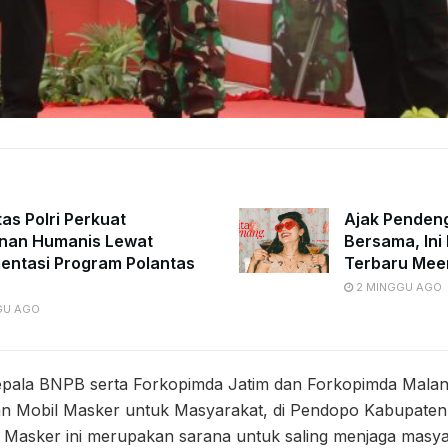
tas Polri Perkuat
Ajak Penden
nan Humanis Lewat
Bersama, Ini 
entasi Program Polantas
Terbaru Mee
2 MINGGU AGO
GU AGO
Kepala BNPB serta Forkopimda Jatim dan Forkopimda Mala
n Mobil Masker untuk Masyarakat, di Pendopo Kabupaten
l Masker ini merupakan sarana untuk saling menjaga masya