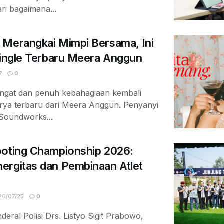
ari bagaimana...
 Merangkai Mimpi Bersama, Ini
Single Terbaru Meera Anggun
7
0
ngat dan penuh kebahagiaan kembali
arya terbaru dari Meera Anggun. Penyanyi
 Soundworks...
ooting Championship 2026:
ergitas dan Pembinaan Atlet
6/07/25
0
deral Polisi Drs. Listyo Sigit Prabowo,