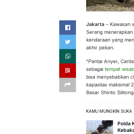
Jakarta
– Kawasan w
Serang menerapkan P
kendaraan yang menu
akhir pekan.
“Pantai Anyer, Carit
sebagai
tempat wisat
bisa menyebabkan cl
kapasitas maksimal 
Besar Shinto Siliton
KAMU MUNGKIN SUKA
Polda K
Kebaka