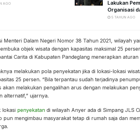
Lakukan Pe
N AGO
Organisasi d
5 TAHUN AGO
si Menteri Dalam Negeri Nomor 38 Tahun 2021, wilayah 
embuka objek wisata dengan kapasitas maksimal 25 persen.
antai Carita di Kabupaten Pandeglang menerapkan aturan 
knya melakukan pola penyekatan jika di lokasi-lokasi wisat
sitas 25 persen. “Bila terpantau sudah terjadinya penum
s akan melakukan pengalihan arus dengan melakukan pen
alternatif,” ujarnya.
k lokasi
penyekatan
di wilayah Anyer ada di Simpang JLS C
o pun mengimbau masyarakat tetap di rumah saja dan memi
rga.