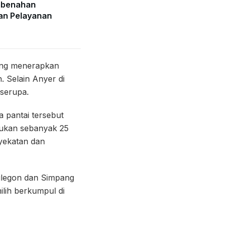
mbenahan
an Pelayanan
yang menerapkan
 Selain Anyer di
serupa.
a pantai tersebut
pukan sebanyak 25
yekatan dan
ilegon dan Simpang
lih berkumpul di