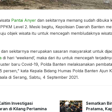
isata
Pantai Anyer
dan sekitarnya memang sudah dibuka 
PKM Level 2. Meski begitu, Kepolisian Daerah Banten m
ju objek wisata itu untuk mencegah membludaknya wisata
a dan sekitarnya merupakan sasaran masyarakat untuk dijad
a
di hari ‘weekend’, maka dari itu untuk mencegah terjadi
uster baru Covid-19, Polda Banten melaksanakan pembat
25 persen,” kata Kepala Bidang Humas Polda Banten Ajun K
gaala di Serang, Sabtu, 4 September 2021.
altim Investigasi
Sematkan Bi
ran di Kilang Pertamina
Pratama, Kap