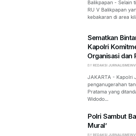
Balikpapan - Selain t
RU V Balikpapan yan
kebakaran di area kil
Sematkan Binta
Kapolri Komit
Organisasi dan
BY
REDAKSI JURNALISMEINV
JAKARTA - Kapolri J
penganugerahan tan
Pratama yang ditand
Widodo...
Polri Sambut Ba
Mural’
BY
REDAKSI JURNALISMEINV