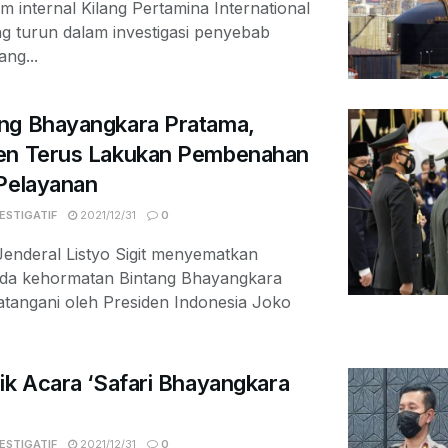
im internal Kilang Pertamina International
g turun dalam investigasi penyebab
ang...
ng Bhayangkara Pratama,
men Terus Lakukan Pembenahan
 Pelayanan
ESTIGATIF
2021/12/31
0
enderal Listyo Sigit menyematkan
da kehormatan Bintang Bhayangkara
atangani oleh Presiden Indonesia Joko
ik Acara ‘Safari Bhayangkara
ESTIGATIF
2021/12/31
0