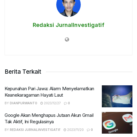
Redaksi JurnalInvestigatif
Berita Terkait
Kepunahan Pari Jawa: Alarm Menyelamatkan
Keanekaragaman Hayati Laut
BY
DIANPURWANTO
2023/12/27
0
Google Akan Menghapus Jutaan Akun Gmail
Tak Aktif, Ini Regulasinya
BY
REDAKSI JURNALINVESTIGATIF
2023/11/20
0