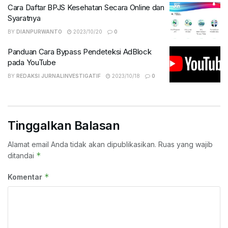
Cara Daftar BPJS Kesehatan Secara Online dan
Syaratnya
BY
DIANPURWANTO
2023/10/20
0
Panduan Cara Bypass Pendeteksi AdBlock
pada YouTube
BY
REDAKSI JURNALINVESTIGATIF
2023/10/18
0
Tinggalkan Balasan
Alamat email Anda tidak akan dipublikasikan.
Ruas yang wajib
*
ditandai
*
Komentar