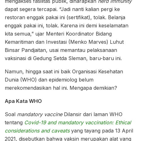
mengakses fasilitas publik, diharapkan
herd immunity
dapat segera tercapai. “Jadi nanti kalian pergi ke
restoran enggak pakai ini (sertifikat), tolak. Belanja
enggak pakai ini, tolak. Karena ini demi keselamatan
kita semua,” ujar Menteri Koordinator Bidang
Kemaritiman dan Investasi (Menko Marves) Luhut
Binsar Pandjaitan, usai memantau pelaksanaan
vaksinasi di Gedung Setda Sleman, baru-baru ini.
Namun, hingga saat ini baik Organisasi Kesehatan
Dunia (WHO) dan epidemiolog belum
merekomendasikan hal ini. Mengapa demikian?
Apa Kata WHO
Soal
mandatory vaccine
Dilansir dari laman WHO
tentang
Covid-19 and mandatory vaccination: Ethical
considerations and caveats
yang tayang pada 13 April
2021, disebutkan bahwa vaksin merupakan alat yang