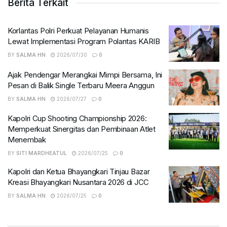
Berita Terkait
Korlantas Polri Perkuat Pelayanan Humanis
Lewat Implementasi Program Polantas KARIB
BY
SALMA HN
2026/07/30
0
Ajak Pendengar Merangkai Mimpi Bersama, Ini
Pesan di Balik Single Terbaru Meera Anggun
BY
SALMA HN
2026/07/27
0
Kapolri Cup Shooting Championship 2026:
Memperkuat Sinergitas dan Pembinaan Atlet
Menembak
BY
SITI MARDHEATUL
2026/07/25
0
Kapolri dan Ketua Bhayangkari Tinjau Bazar
Kreasi Bhayangkari Nusantara 2026 di JCC
BY
SALMA HN
2026/07/25
0