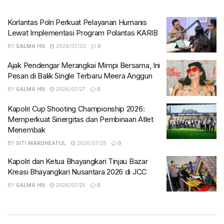
Korlantas Polri Perkuat Pelayanan Humanis
Lewat Implementasi Program Polantas KARIB
BY
SALMA HN
2026/07/30
0
Ajak Pendengar Merangkai Mimpi Bersama, Ini
Pesan di Balik Single Terbaru Meera Anggun
BY
SALMA HN
2026/07/27
0
Kapolri Cup Shooting Championship 2026:
Memperkuat Sinergitas dan Pembinaan Atlet
Menembak
BY
SITI MARDHEATUL
2026/07/25
0
Kapolri dan Ketua Bhayangkari Tinjau Bazar
Kreasi Bhayangkari Nusantara 2026 di JCC
BY
SALMA HN
2026/07/25
0