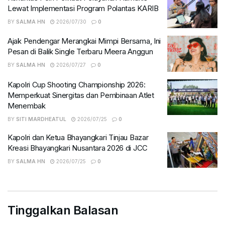
Lewat Implementasi Program Polantas KARIB
BY
SALMA HN
2026/07/30
0
Ajak Pendengar Merangkai Mimpi Bersama, Ini
Pesan di Balik Single Terbaru Meera Anggun
BY
SALMA HN
2026/07/27
0
Kapolri Cup Shooting Championship 2026:
Memperkuat Sinergitas dan Pembinaan Atlet
Menembak
BY
SITI MARDHEATUL
2026/07/25
0
Kapolri dan Ketua Bhayangkari Tinjau Bazar
Kreasi Bhayangkari Nusantara 2026 di JCC
BY
SALMA HN
2026/07/25
0
Tinggalkan Balasan