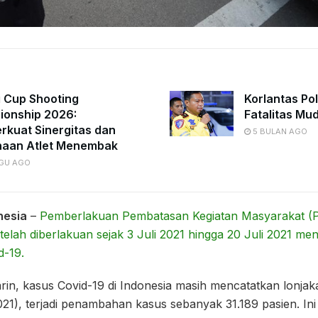
i Cup Shooting
Korlantas Po
onship 2026:
Fatalitas Mu
kuat Sinergitas dan
5 BULAN AGO
naan Atlet Menembak
GU AGO
nesia
–
Pemberlakuan Pembatasan Kegiatan Masyarakat (P
telah diberlakuan sejak 3 Juli 2021 hingga 20 Juli 2021 m
d-19.
n, kasus Covid-19 di Indonesia masih mencatatkan lonjaka
21), terjadi penambahan kasus sebanyak 31.189 pasien. In