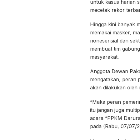
untuk kasus harian s
mecetak rekor terba
Hingga kini banyak 
memakai masker, mas
nonesensial dan sekt
membuat tim gabunga
masyarakat.
Anggota Dewan Paka
mengatakan, peran p
akan dilakukan oleh 
“Maka peran pemerin
itu jangan juga multi
acara “PPKM Darurat
pada (Rabu, 07/07/2