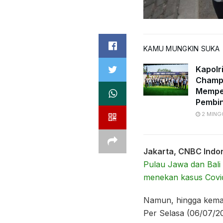
KAMU MUNGKIN SUKA
Kapolr
Champi
Memper
Pembi
2 MING
Jakarta, CNBC Indo
Pulau Jawa dan Bali 
menekan kasus Covi
Namun, hingga kemari
Per Selasa (06/07/20