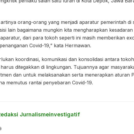
kritik perilaku salah satu lurah di Kota Depok, Jawa Bar
 artinya orang-orang yang menjadi aparatur pemerintah di s
 sisi lain bagaimana mungkin kita mengharapkan kesadaran
aparatur, dari para tokoh seperti ini masih memberikan ex
n penanganan Covid-19,” kata Hermawan.
erlukan koordinasi, komunikasi dan konsolidasi antara toko
harus ditegakkan di lingkungan. Tujuannya agar masyaraka
itmen dan untuk melaksanakan serta menerapkan aturan 
na memutus rantai penyebaran Covid-19.
Redaksi Jurnalismeinvestigatif