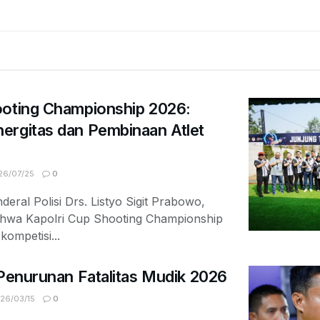
ooting Championship 2026:
ergitas dan Pembinaan Atlet
6/07/25
0
deral Polisi Drs. Listyo Sigit Prabowo,
ahwa Kapolri Cup Shooting Championship
ompetisi...
 Penurunan Fatalitas Mudik 2026
26/03/15
0