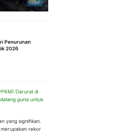
lri Penurunan
dik 2026
PKM) Darurat di
endatang guna untuk
n yang signifikan.
i merupakan rekor