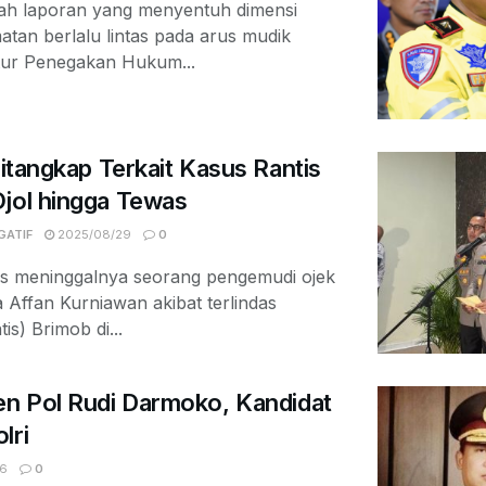
ah laporan yang menyentuh dimensi
tan berlalu lintas pada arus mudik
tur Penegakan Hukum...
Ditangkap Terkait Kasus Rantis
Ojol hingga Tewas
GATIF
2025/08/29
0
gis meninggalnya seorang pengemudi ojek
a Affan Kurniawan akibat terlindas
is) Brimob di...
en Pol Rudi Darmoko, Kandidat
lri
6
0