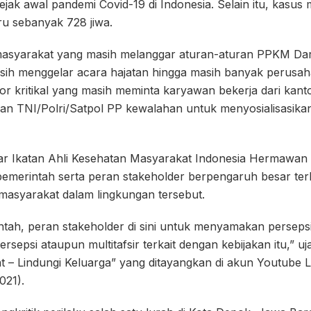
ejak awal pandemi Covid-19 di Indonesia. Selain itu, kasus 
ru sebanyak 728 jiwa.
masyarakat yang masih melanggar aturan-aturan PPKM Darur
ih menggelar acara hajatan hingga masih banyak perusah
or kritikal yang masih meminta karyawan bekerja dari kanto
n TNI/Polri/Satpol PP kewalahan untuk menyosialisasika
r Ikatan Ahli Kesehatan Masyarakat Indonesia Hermawan
emerintah serta peran stakeholder berpengaruh besar te
masyarakat dalam lingkungan tersebut.
tah, peran stakeholder di sini untuk menyamakan perseps
persepsi ataupun multitafsir terkait dengan kebijakan itu,”
 – Lindungi Keluarga” yang ditayangkan di akun Youtube 
021).