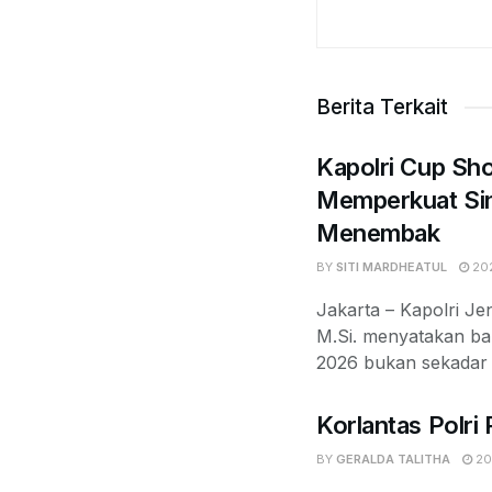
Berita Terkait
Kapolri Cup Sh
Memperkuat Sin
Menembak
BY
SITI MARDHEATUL
202
Jakarta – Kapolri Jen
M.Si. menyatakan b
2026 bukan sekadar k
Korlantas Polri
BY
GERALDA TALITHA
20