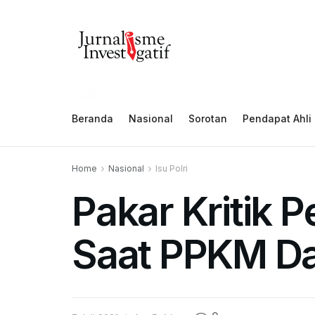
Beranda
Nasional
Sorotan
Pendapat Ahli
Home
Nasional
Isu Polri
Pakar Kritik 
Saat PPKM Da