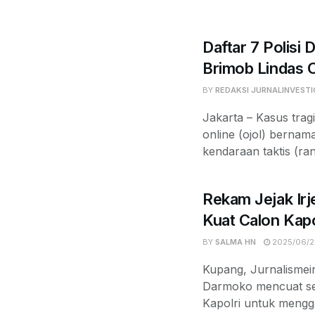
Daftar 7 Polisi 
Brimob Lindas 
BY
REDAKSI JURNALINVESTI
Jakarta – Kasus tra
online (ojol) bernam
kendaraan taktis (rant
Rekam Jejak Irj
Kuat Calon Kapo
BY
SALMA HN
2025/06/2
Kupang, Jurnalismein
Darmoko mencuat seb
Kapolri untuk mengga