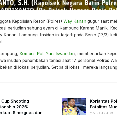
ota Kepolisian Resor (Polres)
Way Kanan
gugur saat me
kasi perjudian sabung ayam di Kampung Karang Manik, K
 Kanan, Lampung. Insiden ini terjadi pada Senin (17/3) ket
l.
Lampung,
Kombes Pol. Yuni Iswandar
i, membenarkan kejad
 insiden penembakan terjadi saat 17 personel Polres W
kan di lokasi perjudian. Setiba di lokasi, mereka langsu
i Cup Shooting
Korlantas Po
onship 2026:
Fatalitas Mu
kuat Sinergitas dan
5 BULAN AGO