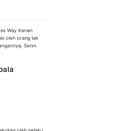
olres Way Kanan
ki oleh orang tak
rangannya, Senin
pala
lakukan oleh pelaku.