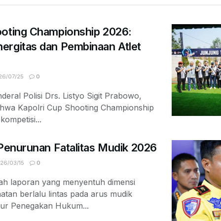
ooting Championship 2026:
ergitas dan Pembinaan Atlet
6/07/25
0
deral Polisi Drs. Listyo Sigit Prabowo,
ahwa Kapolri Cup Shooting Championship
ompetisi...
 Penurunan Fatalitas Mudik 2026
26/03/15
0
ah laporan yang menyentuh dimensi
tan berlalu lintas pada arus mudik
tur Penegakan Hukum...