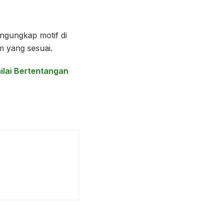
engungkap motif di
m yang sesuai.
nilai Bertentangan