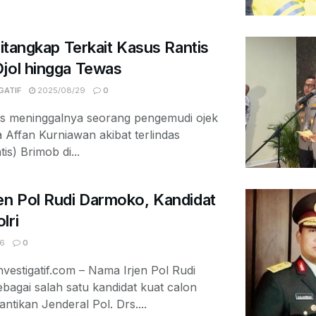
Ditangkap Terkait Kasus Rantis
Ojol hingga Tewas
GATIF
2025/08/29
0
gis meninggalnya seorang pengemudi ojek
a Affan Kurniawan akibat terlindas
is) Brimob di...
en Pol Rudi Darmoko, Kandidat
lri
6
0
vestigatif.com – Nama Irjen Pol Rudi
agai salah satu kandidat kuat calon
ntikan Jenderal Pol. Drs....