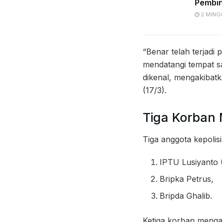
Pembi
2 MING
“Benar telah terjadi
mendatangi tempat s
dikenal, mengakibatk
(17/3).
Tiga Korban 
Tiga anggota kepolis
IPTU Lusiyanto 
Bripka Petrus,
Bripda Ghalib.
Ketiga korban mengal