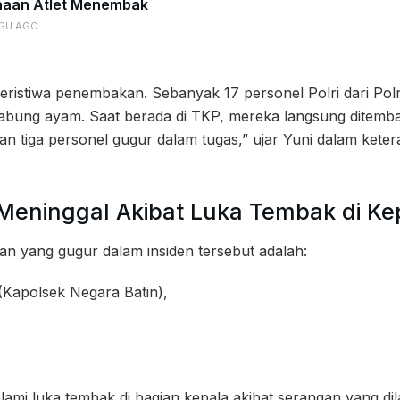
naan Atlet Menembak
GU AGO
 peristiwa penembakan. Sebanyak 17 personel Polri dari P
abung ayam. Saat berada di TKP, mereka langsung ditemba
an tiga personel gugur dalam tugas,” ujar Yuni dalam kete
Meninggal Akibat Luka Tembak di Ke
ian yang gugur dalam insiden tersebut adalah:
(Kapolsek Negara Batin),
ami luka tembak di bagian kepala akibat serangan yang di