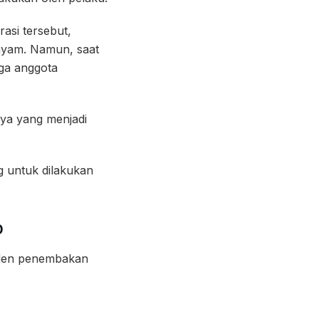
asi tersebut,
ayam. Namun, saat
iga anggota
nya yang menjadi
g untuk dilakukan
p
siden penembakan