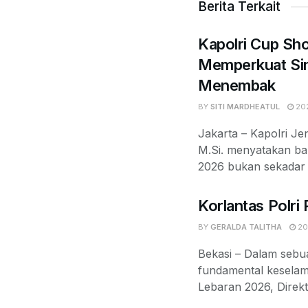
Berita Terkait
Kapolri Cup Sh
Memperkuat Sin
Menembak
BY
SITI MARDHEATUL
202
Jakarta – Kapolri Jen
M.Si. menyatakan b
2026 bukan sekadar k
Korlantas Polri
BY
GERALDA TALITHA
20
Bekasi – Dalam sebu
fundamental keselama
Lebaran 2026, Direk