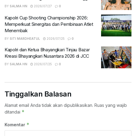
BY
SALMA HN
2026/07/27
0
Kapolri Cup Shooting Championship 2026:
Memperkuat Sinergitas dan Pembinaan Atlet
Menembak
BY
SITI MARDHEATUL
2026/07/25
0
Kapolri dan Ketua Bhayangkari Tinjau Bazar
Kreasi Bhayangkari Nusantara 2026 di JCC
BY
SALMA HN
2026/07/25
0
Tinggalkan Balasan
Alamat email Anda tidak akan dipublikasikan.
Ruas yang wajib
*
ditandai
*
Komentar