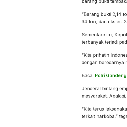
barang bukti tembaka
“Barang bukti 2,14 t
34 ton, dan ekstasi 23
Sementara itu, Kapo
terbanyak terjadi pa
“Kita prihatin Indon
dengan beredarnya n
Baca:
Polri Gandeng
Jenderal bintang emp
masyarakat. Apalagi,
“Kita terus laksanak
terkait narkoba,” tega