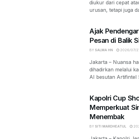
diukur dari cepat at
urusan, tetapi juga d
Ajak Pendengar
Pesan di Balik 
BY
SALMA HN
2026/07/2
Jakarta – Nuansa ha
dihadirkan melalui k
AI besutan Artifintel
Kapolri Cup Sh
Memperkuat Sin
Menembak
BY
SITI MARDHEATUL
202
Jakarta – Kapolri Jen