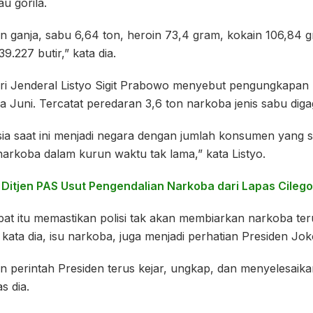
u gorila.
on ganja, sabu 6,64 ton, heroin 73,4 gram, kokain 106,84 
9.227 butir,” kata dia.
lri Jenderal Listyo Sigit Prabowo menyebut pengungkapan
da Juni. Tercatat peredaran 3,6 ton narkoba jenis sabu diga
esia saat ini menjadi negara dengan jumlah konsumen yang s
arkoba dalam kurun waktu tak lama,” kata Listyo.
 Ditjen PAS Usut Pengendalian Narkoba dari Lapas Cileg
at itu memastikan polisi tak akan membiarkan narkoba ter
 kata dia, isu narkoba, juga menjadi perhatian Presiden Jo
an perintah Presiden terus kejar, ungkap, dan menyelesaik
s dia.