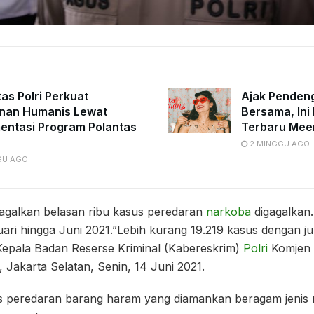
tas Polri Perkuat
Ajak Penden
nan Humanis Lewat
Bersama, Ini 
entasi Program Polantas
Terbaru Mee
2 MINGGU AGO
GU AGO
gagalkan belasan ribu kasus peredaran
narkoba
digagalkan.
ari hingga Juni 2021.”Lebih kurang 19.219 kasus dengan j
 Kepala Badan Reserse Kriminal (Kabereskrim)
Polri
Komjen 
Jakarta Selatan, Senin, 14 Juni 2021.
s peredaran barang haram yang diamankan beragam jenis 