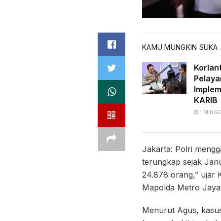
KAMU MUNGKIN SUKA
Korlan
Pelaya
Implem
KARIB
1 MING
Jakarta: Polri meng
terungkap sejak Janu
24.878 orang,” ujar
Mapolda Metro Jaya, 
Menurut Agus, kasu