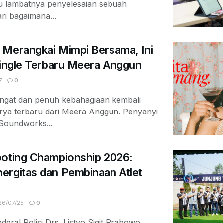
au lambatnya penyelesaian sebuah
ari bagaimana...
 Merangkai Mimpi Bersama, Ini
Single Terbaru Meera Anggun
7
0
ngat dan penuh kebahagiaan kembali
arya terbaru dari Meera Anggun. Penyanyi
 Soundworks...
ooting Championship 2026:
ergitas dan Pembinaan Atlet
6/07/25
0
deral Polisi Drs. Listyo Sigit Prabowo,