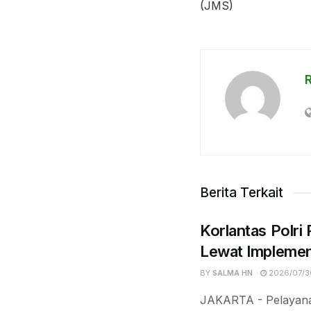
(JMS)
Berita Terkait
Korlantas Polri
Lewat Implemen
BY
SALMA HN
2026/07/3
JAKARTA - Pelayanan