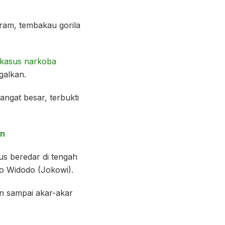
gram, tembakau gorila
kasus narkoba
galkan.
angat besar, terbukti
on
us beredar di tengah
ko Widodo (Jokowi).
an sampai akar-akar