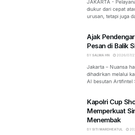
JAKARTA - Pelayanan
diukur dari cepat at
urusan, tetapi juga d
Ajak Pendengar
Pesan di Balik 
BY
SALMA HN
2026/07/2
Jakarta – Nuansa ha
dihadirkan melalui k
AI besutan Artifintel
Kapolri Cup Sh
Memperkuat Sin
Menembak
BY
SITI MARDHEATUL
202