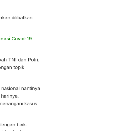
kan dilibatkan
inasi Covid-19
ah TNI dan Polri.
engan topik
 nasional nantinya
 harinya.
 menangani kasus
 dengan baik.