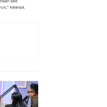
risian bed
run,” katanya.