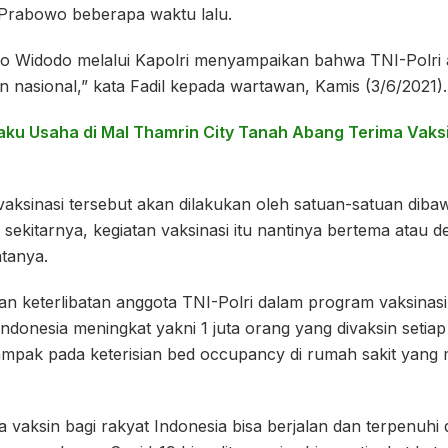
t Prabowo beberapa waktu lalu.
o Widodo melalui Kapolri menyampaikan bahwa TNI-Polri a
 nasional,” kata Fadil kepada wartawan, Kamis (3/6/2021).
laku Usaha di Mal Thamrin City Tanah Abang Terima Vaks
aksinasi tersebut akan dilakukan oleh satuan-satuan dibaw
 sekitarnya, kegiatan vaksinasi itu nantinya bertema atau d
atanya.
an keterlibatan anggota TNI-Polri dalam program vaksinasi
Indonesia meningkat yakni 1 juta orang yang divaksin setiap
ampak pada keterisian bed occupancy di rumah sakit yang
a vaksin bagi rakyat Indonesia bisa berjalan dan terpenuhi