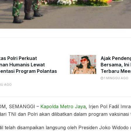
tas Polri Perkuat
Ajak Penden
nan Humanis Lewat
Bersama, Ini 
entasi Program Polantas
Terbaru Mee
1 MINGGU AGO
GU AGO
OM, SEMANGGI –
Kapolda Metro Jaya
, Irjen Pol Fadil I
dari TNI dan Polri akan dilibatkan dalam program vaksinasi t
dil telah disampaikan langsung oleh Presiden Joko Widodo m