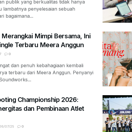
 publik yang berkualitas tidak hanya
au lambatnya penyelesaian sebuah
ari bagaimana...
 Merangkai Mimpi Bersama, Ini
Single Terbaru Meera Anggun
7
0
ngat dan penuh kebahagiaan kembali
arya terbaru dari Meera Anggun. Penyanyi
 Soundworks...
ooting Championship 2026:
ergitas dan Pembinaan Atlet
6/07/25
0