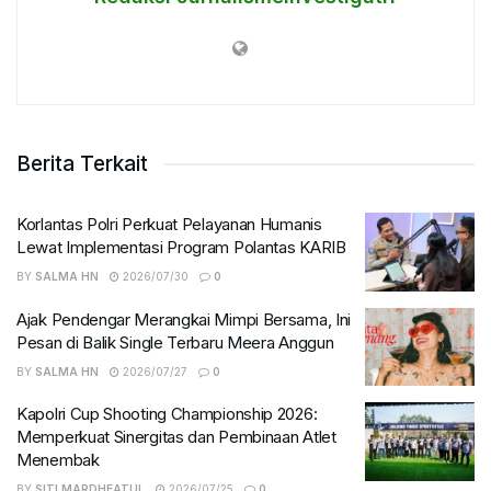
Berita Terkait
Korlantas Polri Perkuat Pelayanan Humanis
Lewat Implementasi Program Polantas KARIB
BY
SALMA HN
2026/07/30
0
Ajak Pendengar Merangkai Mimpi Bersama, Ini
Pesan di Balik Single Terbaru Meera Anggun
BY
SALMA HN
2026/07/27
0
Kapolri Cup Shooting Championship 2026:
Memperkuat Sinergitas dan Pembinaan Atlet
Menembak
BY
SITI MARDHEATUL
2026/07/25
0