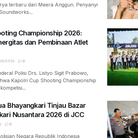
arya terbaru dari Meera Anggun. Penyanyi
 Soundworks...
ooting Championship 2026:
ergitas dan Pembinaan Atlet
6/07/25
0
deral Polisi Drs. Listyo Sigit Prabowo,
ahwa Kapolri Cup Shooting Championship
ompetisi...
ua Bhayangkari Tinjau Bazar
kari Nusantara 2026 di JCC
5
0
olisian Negara Republik Indonesia