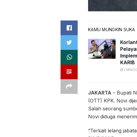
KAMU MUNGKIN SUKA
Korlan
Pelaya
Implem
KARIB
1 MING
JAKARTA
– Bupati N
(OTT) KPK. Novi dije
Salah seorang sumbe
Novi diduga menerima 
“Terkait lelang jaba