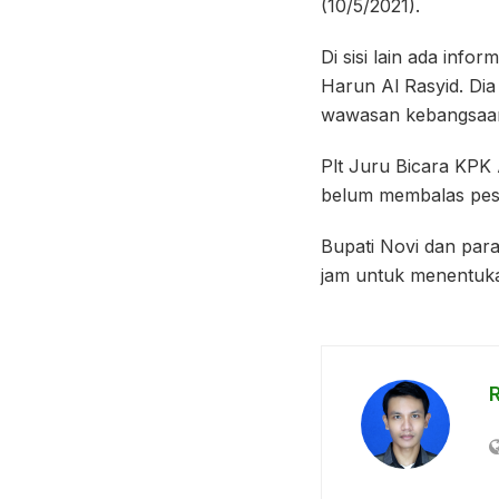
(10/5/2021).
Di sisi lain ada inf
Harun Al Rasyid. Dia
wawasan kebangsaan
Plt Juru Bicara KPK 
belum membalas pesan
Bupati Novi dan para
jam untuk menentuka
R