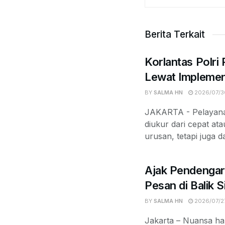
Berita Terkait
Korlantas Polri
Lewat Implemen
BY
SALMA HN
2026/07/3
JAKARTA - Pelayanan
diukur dari cepat at
urusan, tetapi juga d
Ajak Pendengar
Pesan di Balik 
BY
SALMA HN
2026/07/2
Jakarta – Nuansa ha