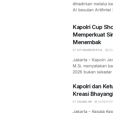
dihadirkan melalui k
AI besutan Artifintel
Kapolri Cup Sh
Memperkuat Sin
Menembak
BY
SITI MARDHEATUL
202
Jakarta – Kapolri Jen
M.Si. menyatakan b
2026 bukan sekadar k
Kapolri dan Ket
Kreasi Bhayang
BY
SALMA HN
2026/07/2
Jakarta – Kepala Kep