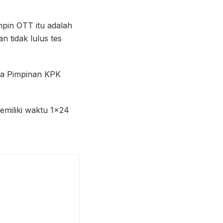
mpin OTT itu adalah
 tidak lulus tes
ara Pimpinan KPK
emiliki waktu 1×24