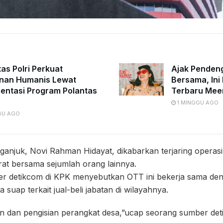
tas Polri Perkuat
Ajak Penden
nan Humanis Lewat
Bersama, Ini 
entasi Program Polantas
Terbaru Mee
1 MINGGU AGO
GU AGO
ganjuk, Novi Rahman Hidayat, dikabarkan terjaring operas
rat bersama sejumlah orang lainnya.
r detikcom di KPK menyebutkan OTT ini bekerja sama deng
suap terkait jual-beli jabatan di wilayahnya.
tan dan pengisian perangkat desa,”ucap seorang sumber de